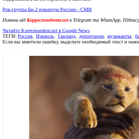
Рок-группа Би-2 покинула Россию - СМИ
Новини від
Корреспондент.net
в Telegram та WhatsApp. Підпис
Читайте Korrespondent.net в Google News
ТЕГИ:
Россия
,
Израиль
,
Таиланд
,
депортация
,
музыканты
,
б
Если вы заметили ошибку, выделите необходимый текст и нажми