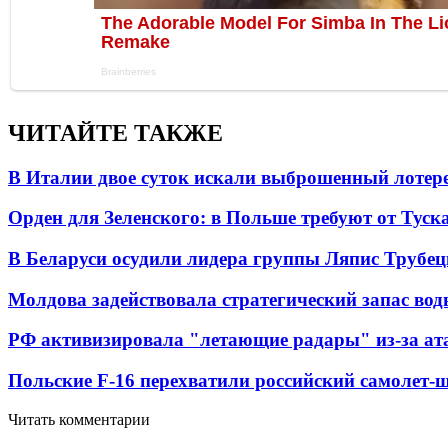
ЧИТАЙТЕ ТАКЖЕ
В Италии двое суток искали выброшенный лоте
Орден для Зеленского: в Польше требуют от Туск
В Беларуси осудили лидера группы Ляпис Трубе
Молдова задействовала стратегический запас вод
РФ активизировала "летающие радары" из-за а
Польские F-16 перехватили российский самолет-
Читать комментарии