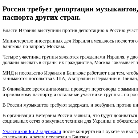
Россия требует депортации музыкантов
паспорта других стран.
Власти Израиля выступили против депортацию в Россию участ
Министерство иностранных дел Израиля вмешалось после того
Бангкока по запросу Москвы.
Четыре участника группы являются гражданами Израиля, у дво
должны выслать в страны их гражданства, Москва "оказывает з
МИД и посольство Израиля в Бангкоке работают над тем, чтоб
занимаются посольства США, Австралии и Германии в Таилан
В ближайшее время дипломаты проведут переговоры с заммини
израильскому паспорту, а остальные участники группы - по ро
В России музыкантов требуют задержать и возбудить против н
В организации Ветераны России заявили, что будут добиватьс
социальных сетях о закупках техники для Украины и обязатель
Участников Би-2 задержали
после концерта на Пхукете за выст
содержания, а затем перевезли в Бангкок.