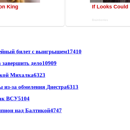
рейный билет с выигрышем
17410
а завершить дело
10909
цкой Михалка
6323
ы из-за обмеления Днестра
6313
так ВСУ
5104
шпион над Балтикой
4747