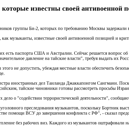
, которые известны своей антивоенной п
ников группы Би-2, которых по требованию Москвы задержали в
, как музыканты, известные своей антивоенной позицией и крит
их есть паспорта США и Австралии. Сейчас решается вопрос об 
начительное давление на тайские власти", требуя выдать их Росс
ы этого не допустить, убеждая местные власти обеспечить безо
де.
стра иностранных дел Таиланда Джаккапонгом Сангмани. Поскол
ссийским, тайские чиновники готовы рассмотреть просьбы Израил
их дело о "содействии террористической деятельности", сообща
я уголовного преследования музыкантов, поскольку Бортник вы
стве помощи ВСУ до завершения конфликта с РФ", - сказал пред
упление без рабочих виз. Каждого из музыкантов оштрафовали на