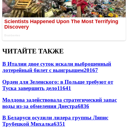
ЧИТАЙТЕ ТАКЖЕ
В Италии двое суток искали выброшенный
лотерейный билет с выигрышем
20167
Орден для Зеленского: в Польше требуют от
Туска завершить дело
11641
Молдова задействовала стратегический запас
воды из-за обмеления Днестра
6836
В Беларуси осудили лидера группы Ляпис
Трубецкой Михалка
6351