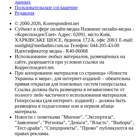
данных
Пользовательское соглашение
Редакция
© 2000-2026, Korrespondent.net
Субъект в сфере онлайн-медиа Название онлайн-медиа -
«КореспонденТ.net» Адрес: 02091, місто Київ,
ХАРКІВСЬКЕ ШОСЕ, будинок 172-Б, офіс 208/1 E-mail:
sunlight@mediadim.com.ua
Телефон: 044-205-43-00
Идентификатор медиа - R40-06068
Использование любых материалов, размещённых на
сайте, разрешается при условии ссылки на
Корреспондент.net.
При копировании материалов со страницы «Новости
Украины и мира», для интернет-изданий – обязательна
прямая открытая для поисковых систем гиперссылка.
Ссылка должна быть размещена в независимости от
полного либо частичного использования материалов.
Гиперссылка (для интернет- изданий) – должна быть
размещена в подзаголовке или в первом абзаце
материала.
Новости с пометками "Мнение", "Экспертиза",
"Заявление", "Регионы", "Деньги", "Власть", "Выборы",
"Тест-драйв", "Спецпроекты", "Промо" публикуются на
правах рекламы.