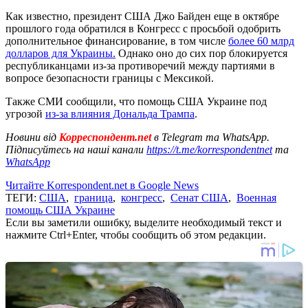
Как известно, президент США Джо Байден еще в октябре
прошлого года обратился в Конгресс с просьбой одобрить
дополнительное финансирование, в том числе
более 60 млрд
долларов для Украины.
Однако оно до сих пор блокируется
республиканцами из-за противоречий между партиями в
вопросе безопасности границы с Мексикой.
Также СМИ сообщили, что помощь США Украине под
угрозой
из-за влияния Дональда Трампа
.
Новини від
Корреспондент.net
в Telegram та WhatsApp.
Підписуйтесь на наші канали
https://t.me/korrespondentnet
та
WhatsApp
Читайте Korrespondent.net в Google News
ТЕГИ:
США
,
граница
,
конгресс
,
Сенат США
,
Военная
помощь США Украине
Если вы заметили ошибку, выделите необходимый текст и
нажмите Ctrl+Enter, чтобы сообщить об этом редакции.