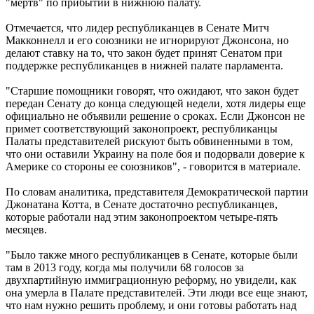
"мертв" по прибытии в нижнюю палату.
Отмечается, что лидер республиканцев в Сенате Митч
Макконнелл и его союзники не игнорируют Джонсона, но
делают ставку на то, что закон будет принят Сенатом при
поддержке республиканцев в нижней палате парламента.
"Старшие помощники говорят, что ожидают, что закон будет
передан Сенату до конца следующей недели, хотя лидеры еще
официально не объявили решение о сроках. Если Джонсон не
примет соответствующий законопроект, республиканцы
Палаты представителей рискуют быть обвиненными в том,
что они оставили Украину на поле боя и подорвали доверие к
Америке со стороны ее союзников", - говорится в материале.
По словам аналитика, представителя Демократической партии
Джонатана Котта, в Сенате достаточно республиканцев,
которые работали над этим законопроектом четыре-пять
месяцев.
"Было также много республиканцев в Сенате, которые были
там в 2013 году, когда мы получили 68 голосов за
двухпартийную иммиграционную реформу, но увидели, как
она умерла в Палате представителей. Эти люди все еще знают,
что нам нужно решить проблему, и они готовы работать над