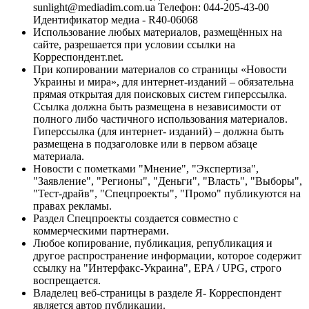
sunlight@mediadim.com.ua
Телефон: 044-205-43-00
Идентификатор медиа - R40-06068
Использование любых материалов, размещённых на
сайте, разрешается при условии ссылки на
Корреспондент.net.
При копировании материалов со страницы «Новости
Украины и мира», для интернет-изданий – обязательна
прямая открытая для поисковых систем гиперссылка.
Ссылка должна быть размещена в независимости от
полного либо частичного использования материалов.
Гиперссылка (для интернет- изданий) – должна быть
размещена в подзаголовке или в первом абзаце
материала.
Новости с пометками "Мнение", "Экспертиза",
"Заявление", "Регионы", "Деньги", "Власть", "Выборы",
"Тест-драйв", "Спецпроекты", "Промо" публикуются на
правах рекламы.
Раздел Спецпроекты создается совместно с
коммерческими партнерами.
Любое копирование, публикация, републикация и
другое распространение информации, которое содержит
ссылку на "Интерфакс-Украина", EPA / UPG, строго
воспрещается.
Владелец веб-страницы в разделе Я- Корреспондент
является автор публикации.