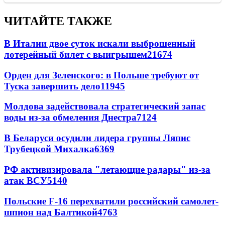
ЧИТАЙТЕ ТАКЖЕ
В Италии двое суток искали выброшенный
лотерейный билет с выигрышем
21674
Орден для Зеленского: в Польше требуют от
Туска завершить дело
11945
Молдова задействовала стратегический запас
воды из-за обмеления Днестра
7124
В Беларуси осудили лидера группы Ляпис
Трубецкой Михалка
6369
РФ активизировала "летающие радары" из-за
атак ВСУ
5140
Польские F-16 перехватили российский самолет-
шпион над Балтикой
4763