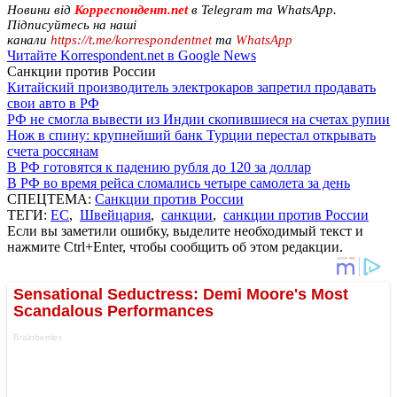
Новини від
Корреспондент.net
в Telegram та WhatsApp.
Підписуйтесь на наші
канали
https://t.me/korrespondentnet
та
WhatsApp
Читайте Korrespondent.net в Google News
Санкции против России
Китайский производитель электрокаров запретил продавать
свои авто в РФ
РФ не смогла вывести из Индии скопившиеся на счетах рупии
Нож в спину: крупнейший банк Турции перестал открывать
счета россянам
В РФ готовятся к падению рубля до 120 за доллар
В РФ во время рейса сломались четыре самолета за день
СПЕЦТЕМА:
Санкции против России
ТЕГИ:
ЕС
,
Швейцария
,
санкции
,
санкции против России
Если вы заметили ошибку, выделите необходимый текст и
нажмите Ctrl+Enter, чтобы сообщить об этом редакции.