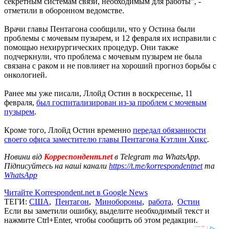
секретным системам связи, необходимым для работы", -
отметили в оборонном ведомстве.
Врачи главы Пентагона сообщили, что у Остина были
проблемы с мочевым пузырем, и 12 февраля их исправили с
помощью нехирургических процедур. Они также
подчеркнули, что проблема с мочевым пузырем не была
связана с раком и не повлияет на хороший прогноз борьбы с
онкологией.
Ранее мы уже писали, Ллойд Остин в воскресенье, 11
февраля,
был госпитализирован из-за проблем с мочевым
пузырем
.
Кроме того, Ллойд Остин временно
передал обязанности
своего офиса заместителю главы Пентагона Кэтлин Хикс
.
Новини від
Корреспондент.net
в Telegram та WhatsApp.
Підписуйтесь на наші канали
https://t.me/korrespondentnet
та
WhatsApp
Читайте Korrespondent.net в Google News
ТЕГИ:
США
,
Пентагон
,
Минобороны
,
работа
,
Остин
Если вы заметили ошибку, выделите необходимый текст и
нажмите Ctrl+Enter, чтобы сообщить об этом редакции.