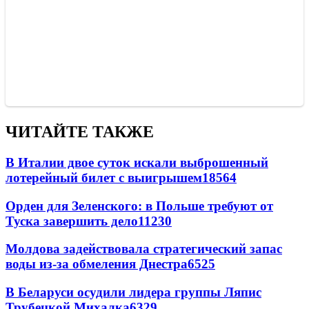
ЧИТАЙТЕ ТАКЖЕ
В Италии двое суток искали выброшенный
лотерейный билет с выигрышем
18564
Орден для Зеленского: в Польше требуют от
Туска завершить дело
11230
Молдова задействовала стратегический запас
воды из-за обмеления Днестра
6525
В Беларуси осудили лидера группы Ляпис
Трубецкой Михалка
6329