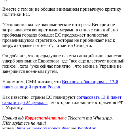
Вместе с тем он не обошел вниманием привычную критику
политики ЕС.
"Основоположные экономические интересы Венгрии не
затрагиваются конкретными мерами в списке санкций, но
проблема гораздо больше: ЕС продолжает полностью
провалившуюся стратегию, которая не приближает нас к
миру, а отдаляет от него", - отметил Сийярто.
Он добавил, что предыдущие пакеты санкций лишь нанесли
ущерб экономике Евросоюза, где "все еще властвует военный
психоз", хотя "уже сейчас понятно", что война в Украине не
завершится военным путем.
Напомним, СМИ писали, что
Венгрия заблокировала 13-й
пакет санкций против России
.
Как известно, страны ЕС планируют
согласовать 13-й пакет
санкций до 24 февраля
- ко второй годовщине вторжения РФ
в Украину.
Новини від
Корреспондент.net
в Telegram та WhatsApp.
Підписуйтесь на наші
канали
https://t.me/korrespondentnet
та
WhatsApp