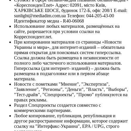
«КореспонденТ.net» Адрес: 02091, місто Київ,
ХАРКІВСЬКЕ ШОСЕ, будинок 172-Б, офіс 208/1 E-mail:
sunlight@mediadim.com.ua
Телефон: 044-205-43-00
Идентификатор медиа - R40-06068
Использование любых материалов, размещённых на
сайте, разрешается при условии ссылки на
Корреспондент.net.
При копировании материалов со страницы «Новости
Украины и мира», для интернет-изданий – обязательна
прямая открытая для поисковых систем гиперссылка.
Ссылка должна быть размещена в независимости от
полного либо частичного использования материалов.
Гиперссылка (для интернет- изданий) – должна быть
размещена в подзаголовке или в первом абзаце
материала.
Новости с пометками "Мнение", "Экспертиза",
"Заявление", "Регионы", "Деньги", "Власть", "Выборы",
"Тест-драйв", "Спецпроекты", "Промо" публикуются на
правах рекламы.
Раздел Спецпроекты создается совместно с
коммерческими партнерами.
Любое копирование, публикация, републикация и
другое распространение информации, которое содержит
ссылку на "Интерфакс-Украина", EPA / UPG, строго