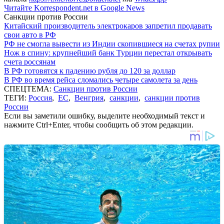
Читайте Korrespondent.net в Google News
Санкции против России
Китайский производитель электрокаров запретил продавать
свои авто в РФ
РФ не смогла вывести из Индии скопившиеся на счетах рупии
Нож в спину: крупнейший банк Турции перестал открывать
счета россянам
В РФ готовятся к падению рубля до 120 за доллар
В РФ во время рейса сломались четыре самолета за день
СПЕЦТЕМА:
Санкции против России
ТЕГИ:
Россия
,
ЕС
,
Венгрия
,
санкции
,
санкции против
России
Если вы заметили ошибку, выделите необходимый текст и
нажмите Ctrl+Enter, чтобы сообщить об этом редакции.