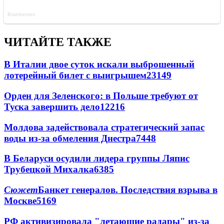
ЧИТАЙТЕ ТАКЖЕ
В Италии двое суток искали выброшенный
лотерейный билет с выигрышем
23149
Орден для Зеленского: в Польше требуют от
Туска завершить дело
12216
Молдова задействовала стратегический запас
воды из-за обмеления Днестра
7448
В Беларуси осудили лидера группы Ляпис
Трубецкой Михалка
6385
Сюжет
Банкет генералов. Последствия взрыва в
Москве
5169
РФ активизировала "летающие радары" из-за