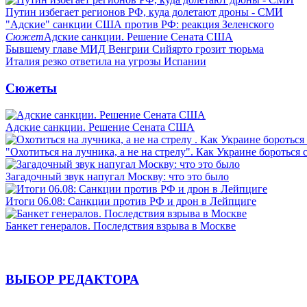
Путин избегает регионов РФ, куда долетают дроны - СМИ
"Адские" санкции США против РФ: реакция Зеленского
Сюжет
Адские санкции. Решение Сената США
Бывшему главе МИД Венгрии Сийярто грозит тюрьма
Италия резко ответила на угрозы Испании
Сюжеты
Адские санкции. Решение Сената США
"Охотиться на лучника, а не на стрелу". Как Украине бороться 
Загадочный звук напугал Москву: что это было
Итоги 06.08: Санкции против РФ и дрон в Лейпциге
Банкет генералов. Последствия взрыва в Москве
ВЫБОР РЕДАКТОРА