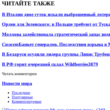
ЧИТАЙТЕ ТАКЖЕ
В Италии двое суток искали выброшенный лоте
Орден для Зеленского: в Польше требуют от Туск
Молдова задействовала стратегический запас вод
Сюжет
Банкет генералов. Последствия взрыва в 
В Беларуси осудили лидера группы Ляпис Трубе
В РФ горит очередной склад Wildberries
3879
Читать комментарии
Новости мира
Последние
Популярные
Комментируемые