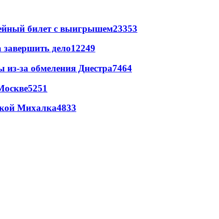
рейный билет с выигрышем
23353
а завершить дело
12249
ы из-за обмеления Днестра
7464
Москве
5251
цкой Михалка
4833