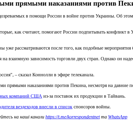
рвыми прямыми наказаниями против Пеки
зреваемых в помощи России в войне против Украины. Об этом 
орые, как считают, помогают России подпитывать конфликт в У
ны уже рассматриваются после того, как подобные мероприяти
я на взаимную зависимость торговли двух стран. Однако он наде
оссия", – сказал Коннолли в эфире телеканала.
выми прямыми наказаниями против Пекина, несмотря на давние 
онных компаний США
из-за поставок их продукции в Тайвань.
дителя вездеходов внесли в список
спонсоров войны.
уйтесь на наші канали
https://t.me/korrespondentnet
та
WhatsApp