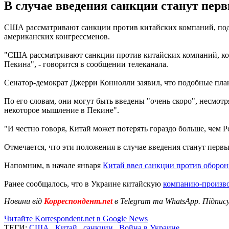
В случае введения санкции станут пе
США рассматривают санкции против китайских компаний, подо
американских конгрессменов.
"США рассматривают санкции против китайских компаний, кот
Пекина", - говорится в сообщении телеканала.
Сенатор-демократ Джерри Коннолли заявил, что подобные пла
По его словам, они могут быть введены "очень скоро", несмотр
некоторое мышление в Пекине".
"И честно говоря, Китай может потерять гораздо больше, чем Р
Отмечается, что эти положения в случае введения станут пер
Напомним, в начале января
Китай ввел санкции против обор
Ранее сообщалось, что в Украине китайскую
компанию-произво
Новини від
Корреспондент.net
в Telegram та WhatsApp. Підпис
Читайте Korrespondent.net в Google News
ТЕГИ:
США
,
Китай
,
санкции
,
Война в Украине