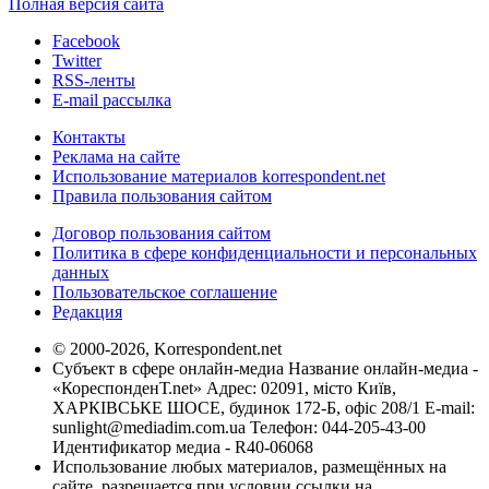
Полная версия сайта
Facebook
Twitter
RSS-ленты
E-mail рассылка
Контакты
Реклама на сайте
Использование материалов korrespondent.net
Правила пользования сайтом
Договор пользования сайтом
Политика в сфере конфиденциальности и персональных
данных
Пользовательское соглашение
Редакция
© 2000-2026, Korrespondent.net
Субъект в сфере онлайн-медиа Название онлайн-медиа -
«КореспонденТ.net» Адрес: 02091, місто Київ,
ХАРКІВСЬКЕ ШОСЕ, будинок 172-Б, офіс 208/1 E-mail:
sunlight@mediadim.com.ua
Телефон: 044-205-43-00
Идентификатор медиа - R40-06068
Использование любых материалов, размещённых на
сайте, разрешается при условии ссылки на