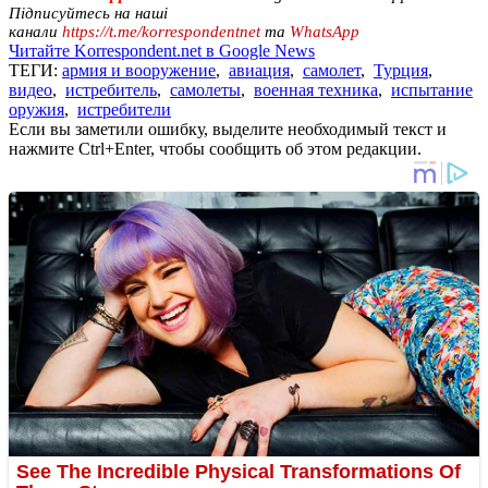
Підписуйтесь на наші
канали
https://t.me/korrespondentnet
та
WhatsApp
Читайте Korrespondent.net в Google News
ТЕГИ:
армия и вооружение
,
авиация
,
самолет
,
Турция
,
видео
,
истребитель
,
самолеты
,
военная техника
,
испытание
оружия
,
истребители
Если вы заметили ошибку, выделите необходимый текст и
нажмите Ctrl+Enter, чтобы сообщить об этом редакции.