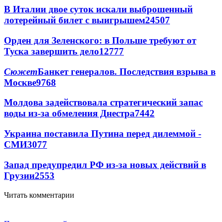
В Италии двое суток искали выброшенный
лотерейный билет с выигрышем
24507
Орден для Зеленского: в Польше требуют от
Туска завершить дело
12777
Сюжет
Банкет генералов. Последствия взрыва в
Москве
9768
Молдова задействовала стратегический запас
воды из-за обмеления Днестра
7442
Украина поставила Путина перед дилеммой -
СМИ
3077
Запад предупредил РФ из-за новых действий в
Грузии
2553
Читать комментарии