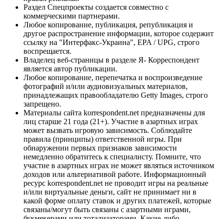
Раздел Спецпроекты создается совместно с
коммерческими партнерами.
Любое копирование, публикация, републикация и
другое распространение информации, которое содержит
ссылку на "Интерфакс-Украина", EPA / UPG, строго
воспрещается.
Владелец веб-страницы в разделе Я- Корреспондент
является автор публикации.
Любое копирование, перепечатка и воспроизведение
фотографий и/или аудиовизуальных материалов,
принадлежащих правообладателю Getty Images, строго
запрещено.
Материалы сайта korrespondent.net предназначены для
лиц старше 21 года (21+). Участие в азартных играх
может вызвать игровую зависимость. Соблюдайте
правила (принципы) ответственной игры. При
обнаружении первых признаков зависимости
немедленно обратитесь к специалисту. Помните, что
участие в азартных играх не может являться источником
доходов или альтернативой работе. Информационный
ресурс korrespondent.net не проводит игры на реальные
и/или виртуальные деньги, сайт не принимает ни в
какой форме оплату ставок и других платежей, которые
связаны/могут быть связаны с азартными играми,
букмекерами или тотализаторами. Какие-либо