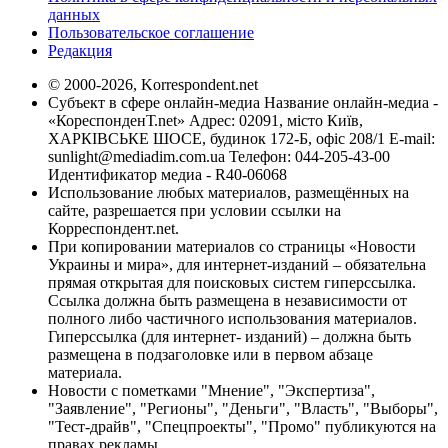
данных
Пользовательское соглашение
Редакция
© 2000-2026, Korrespondent.net
Субъект в сфере онлайн-медиа Название онлайн-медиа -
«КореспонденТ.net» Адрес: 02091, місто Київ,
ХАРКІВСЬКЕ ШОСЕ, будинок 172-Б, офіс 208/1 E-mail:
sunlight@mediadim.com.ua
Телефон: 044-205-43-00
Идентификатор медиа - R40-06068
Использование любых материалов, размещённых на
сайте, разрешается при условии ссылки на
Корреспондент.net.
При копировании материалов со страницы «Новости
Украины и мира», для интернет-изданий – обязательна
прямая открытая для поисковых систем гиперссылка.
Ссылка должна быть размещена в независимости от
полного либо частичного использования материалов.
Гиперссылка (для интернет- изданий) – должна быть
размещена в подзаголовке или в первом абзаце
материала.
Новости с пометками "Мнение", "Экспертиза",
"Заявление", "Регионы", "Деньги", "Власть", "Выборы",
"Тест-драйв", "Спецпроекты", "Промо" публикуются на
правах рекламы.