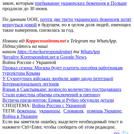
закон, которым
пребывание украинских беженцев в Польше
продлили до 30 июня.
По данным ООН,
почти две трети украинских беженцев хотят
вернуться домой
в будущем, но в целом доля людей, имеющих
такие намерения, снизилась за год.
Новини від
Корреспондент.net
в Telegram та WhatsApp.
Підписуйтесь на наші
канали
https://t.me/korrespondentnet
та
WhatsApp
Читайте Korrespondent.net в Google News
Война России с Украиной
Провал сезона: Москва будет платить пособия работникам
турсектора Крыма
У Сухопутних військах зробили заяву щодо інтеграції
Інтернаціональних легіонів
Взрыв в Сыктывкаре: возросло количество пострадавших
Стали известны объемы отключений в пятницу
Встреча президентов: Ермак и Рубио обсудили детали
СПЕЦТЕМА:
Война России с Украиной
ТЕГИ:
беженцы
,
украинцы
,
Словакия
,
помощь Украине
,
Война в Украине
Если вы заметили ошибку, выделите необходимый текст и
нажмите Ctrl+Enter, чтобы сообщить об этом редакции.