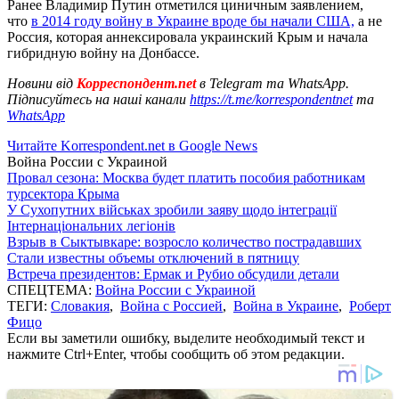
Ранее Владимир Путин отметился циничным заявлением,
что
в 2014 году войну в Украине вроде бы начали США,
а не
Россия, которая аннексировала украинский Крым и начала
гибридную войну на Донбассе.
Новини від
Корреспондент.net
в Telegram та WhatsApp.
Підписуйтесь на наші канали
https://t.me/korrespondentnet
та
WhatsApp
Читайте Korrespondent.net в Google News
Война России с Украиной
Провал сезона: Москва будет платить пособия работникам
турсектора Крыма
У Сухопутних військах зробили заяву щодо інтеграції
Інтернаціональних легіонів
Взрыв в Сыктывкаре: возросло количество пострадавших
Стали известны объемы отключений в пятницу
Встреча президентов: Ермак и Рубио обсудили детали
СПЕЦТЕМА:
Война России с Украиной
ТЕГИ:
Словакия
,
Война с Россией
,
Война в Украине
,
Роберт
Фицо
Если вы заметили ошибку, выделите необходимый текст и
нажмите Ctrl+Enter, чтобы сообщить об этом редакции.