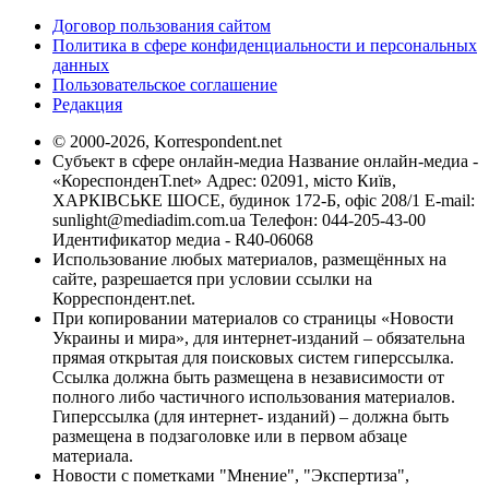
Договор пользования сайтом
Политика в сфере конфиденциальности и персональных
данных
Пользовательское соглашение
Редакция
© 2000-2026, Korrespondent.net
Субъект в сфере онлайн-медиа Название онлайн-медиа -
«КореспонденТ.net» Адрес: 02091, місто Київ,
ХАРКІВСЬКЕ ШОСЕ, будинок 172-Б, офіс 208/1 E-mail:
sunlight@mediadim.com.ua
Телефон: 044-205-43-00
Идентификатор медиа - R40-06068
Использование любых материалов, размещённых на
сайте, разрешается при условии ссылки на
Корреспондент.net.
При копировании материалов со страницы «Новости
Украины и мира», для интернет-изданий – обязательна
прямая открытая для поисковых систем гиперссылка.
Ссылка должна быть размещена в независимости от
полного либо частичного использования материалов.
Гиперссылка (для интернет- изданий) – должна быть
размещена в подзаголовке или в первом абзаце
материала.
Новости с пометками "Мнение", "Экспертиза",