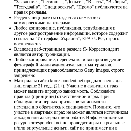
"Заявление", "Регионы", "Деньги", "Власть", "Выборы",
"Тест-драйв", "Спецпроекты", "Промо" публикуются на
правах рекламы.
Раздел Спецпроекты создается совместно с
коммерческими партнерами.
Любое копирование, публикация, републикация и
другое распространение информации, которое содержит
ссылку на "Интерфакс-Украина", EPA / UPG, строго
воспрещается.
Владелец веб-страницы в разделе Я- Корреспондент
является автор публикации.
Любое копирование, перепечатка и воспроизведение
фотографий и/или аудиовизуальных материалов,
принадлежащих правообладателю Getty Images, строго
запрещено.
Материалы сайта korrespondent.net предназначены для
лиц старше 21 года (21+). Участие в азартных играх
может вызвать игровую зависимость. Соблюдайте
правила (принципы) ответственной игры. При
обнаружении первых признаков зависимости
немедленно обратитесь к специалисту. Помните, что
участие в азартных играх не может являться источником
доходов или альтернативой работе. Информационный
ресурс korrespondent.net не проводит игры на реальные
и/или виртуальные деньги, сайт не принимает ни в