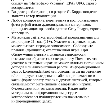
ссылку на "Интерфакс-Украина", EPA / UPG, строго
воспрещается.
Владелец веб-страницы в разделе Я- Корреспондент
является автор публикации.
Любое копирование, перепечатка и воспроизведение
фотографий и/или аудиовизуальных материалов,
принадлежащих правообладателю Getty Images, строго
запрещено.
Материалы сайта korrespondent.net предназначены для
лиц старше 21 года (21+). Участие в азартных играх
может вызвать игровую зависимость. Соблюдайте
правила (принципы) ответственной игры. При
обнаружении первых признаков зависимости
немедленно обратитесь к специалисту. Помните, что
участие в азартных играх не может являться источником
доходов или альтернативой работе. Информационный
ресурс korrespondent.net не проводит игры на реальные
и/или виртуальные деньги, сайт не принимает ни в
какой форме оплату ставок и других платежей, которые
связаны/могут быть связаны с азартными играми,
букмекерами или тотализаторами. Какие-либо
материалы на информационном ресурсе
korrespondent.net публикуются исключительно в
информационных целях.