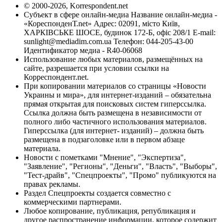
© 2000-2026, Korrespondent.net
Субъект в сфере онлайн-медиа Название онлайн-медиа -
«КореспонденТ.net» Адрес: 02091, місто Київ,
ХАРКІВСЬКЕ ШОСЕ, будинок 172-Б, офіс 208/1 E-mail:
sunlight@mediadim.com.ua
Телефон: 044-205-43-00
Идентификатор медиа - R40-06068
Использование любых материалов, размещённых на
сайте, разрешается при условии ссылки на
Корреспондент.net.
При копировании материалов со страницы «Новости
Украины и мира», для интернет-изданий – обязательна
прямая открытая для поисковых систем гиперссылка.
Ссылка должна быть размещена в независимости от
полного либо частичного использования материалов.
Гиперссылка (для интернет- изданий) – должна быть
размещена в подзаголовке или в первом абзаце
материала.
Новости с пометками "Мнение", "Экспертиза",
"Заявление", "Регионы", "Деньги", "Власть", "Выборы",
"Тест-драйв", "Спецпроекты", "Промо" публикуются на
правах рекламы.
Раздел Спецпроекты создается совместно с
коммерческими партнерами.
Любое копирование, публикация, републикация и
другое распространение информации, которое содержит