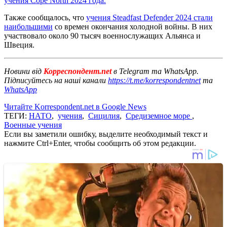
учения Cope North 2024 года.
Также сообщалось, что
учения Steadfast Defender 2024 стали
наибольшими
со времен окончания холодной войны. В них
участвовало около 90 тысяч военнослужащих Альянса и
Швеция.
Новини від
Корреспондент.net
в Telegram та WhatsApp.
Підписуйтесь на наші канали
https://t.me/korrespondentnet
та
WhatsApp
Читайте Korrespondent.net в Google News
ТЕГИ:
НАТО
,
учения
,
Сицилия
,
Средиземное море
,
Военные учения
Если вы заметили ошибку, выделите необходимый текст и
нажмите Ctrl+Enter, чтобы сообщить об этом редакции.