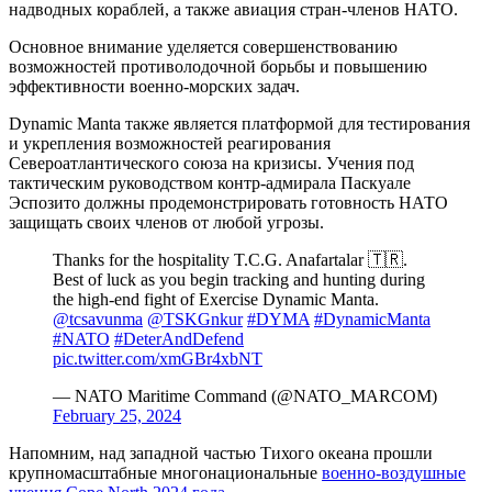
надводных кораблей, а также авиация стран-членов НАТО.
Основное внимание уделяется совершенствованию
возможностей противолодочной борьбы и повышению
эффективности военно-морских задач.
Dynamic Manta также является платформой для тестирования
и укрепления возможностей реагирования
Североатлантического союза на кризисы. Учения под
тактическим руководством контр-адмирала Паскуале
Эспозито должны продемонстрировать готовность НАТО
защищать своих членов от любой угрозы.
Thanks for the hospitality T.C.G. Anafartalar 🇹🇷.
Best of luck as you begin tracking and hunting during
the high-end fight of Exercise Dynamic Manta.
@tcsavunma
@TSKGnkur
#DYMA
#DynamicManta
#NATO
#DeterAndDefend
pic.twitter.com/xmGBr4xbNT
— NATO Maritime Command (@NATO_MARCOM)
February 25, 2024
Напомним, над западной частью Тихого океана прошли
крупномасштабные многонациональные
военно-воздушные