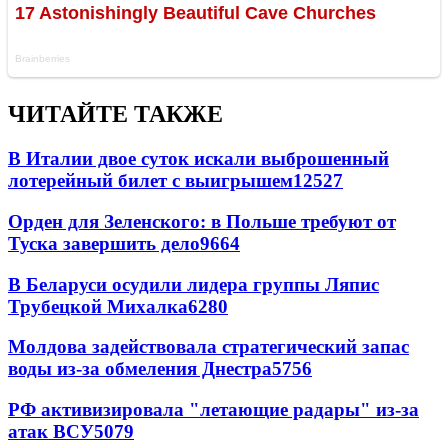
ЧИТАЙТЕ ТАКЖЕ
В Италии двое суток искали выброшенный
лотерейный билет с выигрышем
12527
Орден для Зеленского: в Польше требуют от
Туска завершить дело
9664
В Беларуси осудили лидера группы Ляпис
Трубецкой Михалка
6280
Молдова задействовала стратегический запас
воды из-за обмеления Днестра
5756
РФ активизировала "летающие радары" из-за
атак ВСУ
5079