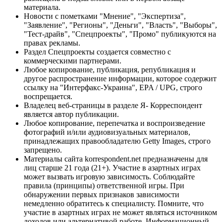
материала.
Новости с пометками "Мнение", "Экспертиза",
"Заявление", "Регионы", "Деньги", "Власть", "Выборы",
"Тест-драйв", "Спецпроекты", "Промо" публикуются на
правах рекламы.
Раздел Спецпроекты создается совместно с
коммерческими партнерами.
Любое копирование, публикация, републикация и
другое распространение информации, которое содержит
ссылку на "Интерфакс-Украина", EPA / UPG, строго
воспрещается.
Владелец веб-страницы в разделе Я- Корреспондент
является автор публикации.
Любое копирование, перепечатка и воспроизведение
фотографий и/или аудиовизуальных материалов,
принадлежащих правообладателю Getty Images, строго
запрещено.
Материалы сайта korrespondent.net предназначены для
лиц старше 21 года (21+). Участие в азартных играх
может вызвать игровую зависимость. Соблюдайте
правила (принципы) ответственной игры. При
обнаружении первых признаков зависимости
немедленно обратитесь к специалисту. Помните, что
участие в азартных играх не может являться источником
доходов или альтернативой работе. Информационный