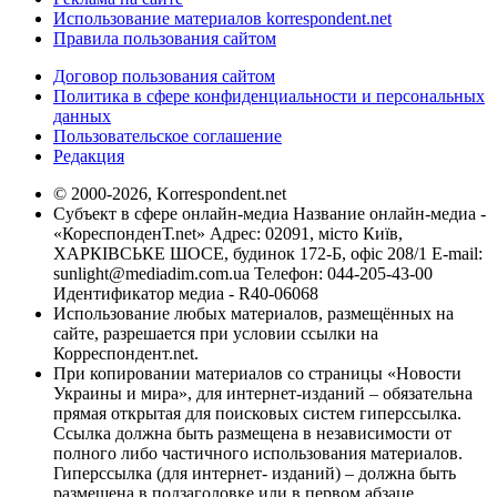
Использование материалов korrespondent.net
Правила пользования сайтом
Договор пользования сайтом
Политика в сфере конфиденциальности и персональных
данных
Пользовательское соглашение
Редакция
© 2000-2026, Korrespondent.net
Субъект в сфере онлайн-медиа Название онлайн-медиа -
«КореспонденТ.net» Адрес: 02091, місто Київ,
ХАРКІВСЬКЕ ШОСЕ, будинок 172-Б, офіс 208/1 E-mail:
sunlight@mediadim.com.ua
Телефон: 044-205-43-00
Идентификатор медиа - R40-06068
Использование любых материалов, размещённых на
сайте, разрешается при условии ссылки на
Корреспондент.net.
При копировании материалов со страницы «Новости
Украины и мира», для интернет-изданий – обязательна
прямая открытая для поисковых систем гиперссылка.
Ссылка должна быть размещена в независимости от
полного либо частичного использования материалов.
Гиперссылка (для интернет- изданий) – должна быть
размещена в подзаголовке или в первом абзаце