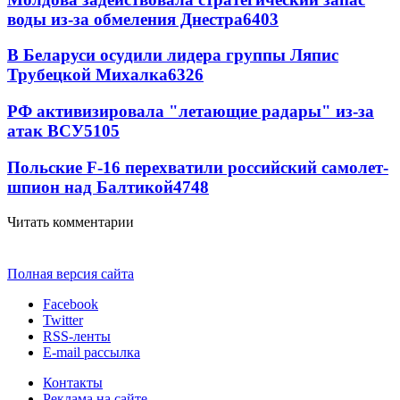
воды из-за обмеления Днестра
6403
В Беларуси осудили лидера группы Ляпис
Трубецкой Михалка
6326
РФ активизировала "летающие радары" из-за
атак ВСУ
5105
Польские F-16 перехватили российский самолет-
шпион над Балтикой
4748
Читать комментарии
Полная версия сайта
Facebook
Twitter
RSS-ленты
E-mail рассылка
Контакты
Реклама на сайте