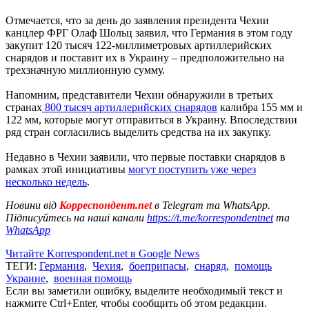
Отмечается, что за день до заявления президента Чехии
канцлер ФРГ Олаф Шольц заявил, что Германия в этом году
закупит 120 тысяч 122-миллиметровых артиллерийских
снарядов и поставит их в Украину – предположительно на
трехзначную миллионную сумму.
Напомним, представители Чехии обнаружили в третьих
странах
800 тысяч артиллерийских снарядов
калибра 155 мм и
122 мм, которые могут отправиться в Украину. Впоследствии
ряд стран согласились выделить средства на их закупку.
Недавно в Чехии заявили, что первые поставки снарядов в
рамках этой инициативы
могут поступить уже через
несколько недель
.
Новини від
Корреспондент.net
в Telegram та WhatsApp.
Підписуйтесь на наші канали
https://t.me/korrespondentnet
та
WhatsApp
Читайте Korrespondent.net в Google News
ТЕГИ:
Германия
,
Чехия
,
боеприпасы
,
снаряд
,
помощь
Украине
,
военная помощь
Если вы заметили ошибку, выделите необходимый текст и
нажмите Ctrl+Enter, чтобы сообщить об этом редакции.