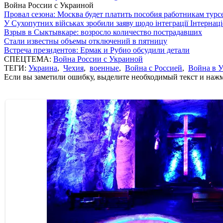
Война России с Украиной
Провал сезона: Москва будет платить пособия работникам тур
У Сухопутних військах зробили заяву щодо інтеграції Інтернац
Взрыв в Сыктывкаре: возросло количество пострадавших
Стали известны объемы отключений в пятницу
Встреча президентов: Ермак и Рубио обсудили детали
СПЕЦТЕМА:
Война России с Украиной
ТЕГИ:
Украина
,
Чехия
,
военные
,
Война с Россией
,
Война в 
Если вы заметили ошибку, выделите необходимый текст и нажми