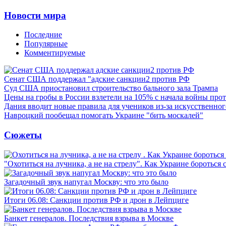
Новости мира
Последние
Популярные
Комментируемые
Сенат США поддержал "адские санкции2 против РФ
Суд США приостановил строительство бального зала Трампа
Цены на гробы в России взлетели на 105% с начала войны про
Дания вводит новые правила для учеников из-за искусственног
Навроцкий пообещал помогать Украине "бить москалей"
Сюжеты
"Охотиться на лучника, а не на стрелу". Как Украине бороться 
Загадочный звук напугал Москву: что это было
Итоги 06.08: Санкции против РФ и дрон в Лейпциге
Банкет генералов. Последствия взрыва в Москве