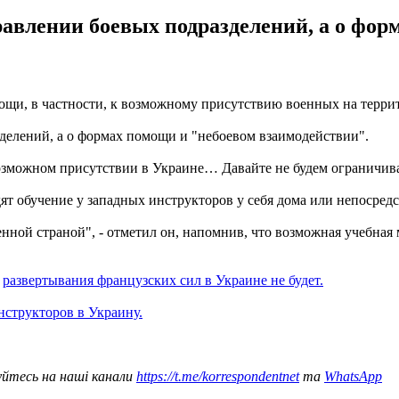
правлении боевых подразделений, а о фо
щи, в частности, к возможному присутствию военных на терри
зделений, а о формах помощи и "небоевом взаимодействии".
зможном присутствии в Украине… Давайте не будем ограничивать 
дят обучение у западных инструкторов у себя дома или непосред
енной страной", - отметил он, напомнив, что возможная учебна
о
развертывания французских сил в Украине не будет.
нструкторов в Украину.
уйтесь на наші канали
https://t.me/korrespondentnet
та
WhatsApp