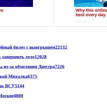
рейный билет с выигрышем
22132
а завершить дело
12028
ы из-за обмеления Днестра
7226
цкой Михалка
6375
так ВСУ
5144
Москве
4808