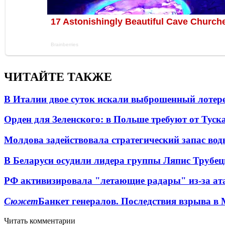
ЧИТАЙТЕ ТАКЖЕ
В Италии двое суток искали выброшенный лоте
Орден для Зеленского: в Польше требуют от Туск
Молдова задействовала стратегический запас вод
В Беларуси осудили лидера группы Ляпис Трубе
РФ активизировала "летающие радары" из-за а
Сюжет
Банкет генералов. Последствия взрыва в 
Читать комментарии