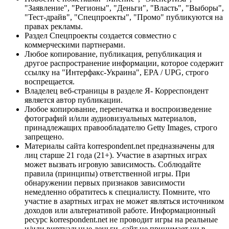
"Заявление", "Регионы", "Деньги", "Власть", "Выборы",
"Тест-драйв", "Спецпроекты", "Промо" публикуются на
правах рекламы.
Раздел Спецпроекты создается совместно с
коммерческими партнерами.
Любое копирование, публикация, републикация и
другое распространение информации, которое содержит
ссылку на "Интерфакс-Украина", EPA / UPG, строго
воспрещается.
Владелец веб-страницы в разделе Я- Корреспондент
является автор публикации.
Любое копирование, перепечатка и воспроизведение
фотографий и/или аудиовизуальных материалов,
принадлежащих правообладателю Getty Images, строго
запрещено.
Материалы сайта korrespondent.net предназначены для
лиц старше 21 года (21+). Участие в азартных играх
может вызвать игровую зависимость. Соблюдайте
правила (принципы) ответственной игры. При
обнаружении первых признаков зависимости
немедленно обратитесь к специалисту. Помните, что
участие в азартных играх не может являться источником
доходов или альтернативой работе. Информационный
ресурс korrespondent.net не проводит игры на реальные
и/или виртуальные деньги, сайт не принимает ни в