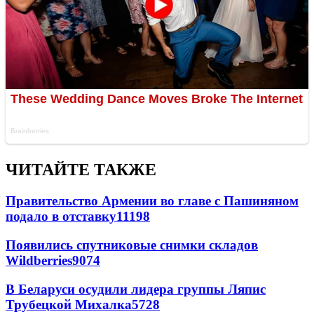
ЧИТАЙТЕ ТАКЖЕ
Правительство Армении во главе с Пашиняном
подало в отставку
11198
Появились спутниковые снимки складов
Wildberries
9074
В Беларуси осудили лидера группы Ляпис
Трубецкой Михалка
5728