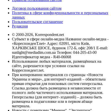
Договор пользования сайтом
Политика в сфере конфиденциальности и персональных
данных
Пользовательское соглашение
Редакция
© 2000-2026, Korrespondent.net
Субъект в сфере онлайн-медиа Название онлайн-медиа -
«КореспонденТ.net» Адрес: 02091, місто Київ,
ХАРКІВСЬКЕ ШОСЕ, будинок 172-Б, офіс 208/1 E-mail:
sunlight@mediadim.com.ua
Телефон: 044-205-43-00
Идентификатор медиа - R40-06068
Использование любых материалов, размещённых на
сайте, разрешается при условии ссылки на
Корреспондент.net.
При копировании материалов со страницы «Новости
Украины и мира», для интернет-изданий – обязательна
прямая открытая для поисковых систем гиперссылка.
Ссылка должна быть размещена в независимости от
полного либо частичного использования материалов.
Гиперссылка (для интернет- изданий) – должна быть
размещена в подзаголовке или в первом абзаце
материала.
Новости с пометками "Мнение", "Экспертиза",