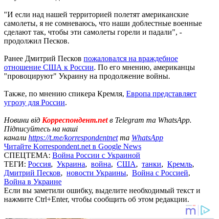
"И если над нашей территорией полетят американские
самолеты, я не сомневаюсь, что наши доблестные военные
сделают так, чтобы эти самолеты горели и падали", -
продолжил Песков.
Ранее Дмитрий Песков
пожаловался на враждебное
отношение США к России
. По его мнению, американцы
"провоцируют" Украину на продолжение войны.
Также, по мнению спикера Кремля,
Европа представляет
угрозу для России
.
Новини від
Корреспондент.net
в Telegram та WhatsApp.
Підписуйтесь на наші
канали
https://t.me/korrespondentnet
та
WhatsApp
Читайте Korrespondent.net в Google News
СПЕЦТЕМА:
Война России с Украиной
ТЕГИ:
Россия
,
Украина
,
война
,
США
,
танки
,
Кремль
,
Дмитрий Песков
,
новости Украины
,
Война с Россией
,
Война в Украине
Если вы заметили ошибку, выделите необходимый текст и
нажмите Ctrl+Enter, чтобы сообщить об этом редакции.