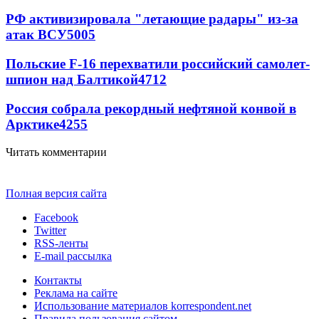
РФ активизировала "летающие радары" из-за
атак ВСУ
5005
Польские F-16 перехватили российский самолет-
шпион над Балтикой
4712
Россия собрала рекордный нефтяной конвой в
Арктике
4255
Читать комментарии
Полная версия сайта
Facebook
Twitter
RSS-ленты
E-mail рассылка
Контакты
Реклама на сайте
Использование материалов korrespondent.net
Правила пользования сайтом