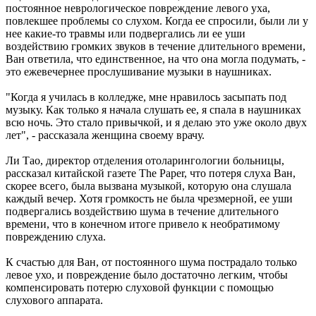
постоянное неврологическое повреждение левого уха,
повлекшее проблемы со слухом. Когда ее спросили, были ли у
нее какие-то травмы или подвергались ли ее уши
воздействию громких звуков в течение длительного времени,
Ван ответила, что единственное, на что она могла подумать, -
это ежевечернее прослушивание музыки в наушниках.
"Когда я училась в колледже, мне нравилось засыпать под
музыку. Как только я начала слушать ее, я спала в наушниках
всю ночь. Это стало привычкой, и я делаю это уже около двух
лет", - рассказала женщина своему врачу.
Ли Тао, директор отделения отоларингологии больницы,
рассказал китайской газете The Paper, что потеря слуха Ван,
скорее всего, была вызвана музыкой, которую она слушала
каждый вечер. Хотя громкость не была чрезмерной, ее уши
подвергались воздействию шума в течение длительного
времени, что в конечном итоге привело к необратимому
повреждению слуха.
К счастью для Ван, от постоянного шума пострадало только
левое ухо, и повреждение было достаточно легким, чтобы
компенсировать потерю слуховой функции с помощью
слухового аппарата.