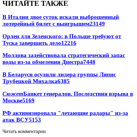
ЧИТАЙТЕ ТАКЖЕ
В Италии двое суток искали выброшенный
лотерейный билет с выигрышем
23149
Орден для Зеленского: в Польше требуют от
Туска завершить дело
12216
Молдова задействовала стратегический запас
воды из-за обмеления Днестра
7448
В Беларуси осудили лидера группы Ляпис
Трубецкой Михалка
6385
Сюжет
Банкет генералов. Последствия взрыва в
Москве
5169
РФ активизировала "летающие радары" из-за
атак ВСУ
5153
Читать комментарии