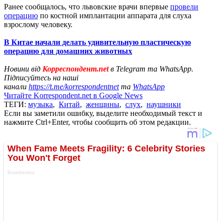
Ранее сообщалось, что львовские врачи впервые
провели
операцию
по костной имплантации аппарата для слуха
взрослому человеку.
В Китае начали делать удивительную пластическую
операцию для домашних животных
Новини від
Корреспондент.net
в Telegram та WhatsApp.
Підписуйтесь на наші
канали
https://t.me/korrespondentnet
та
WhatsApp
Читайте Korrespondent.net в Google News
ТЕГИ:
музыка
,
Китай
,
женщины
,
слух
,
наушники
Если вы заметили ошибку, выделите необходимый текст и
нажмите Ctrl+Enter, чтобы сообщить об этом редакции.