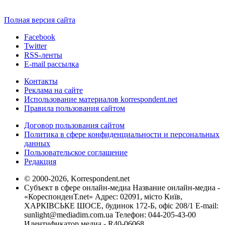
Полная версия сайта
Facebook
Twitter
RSS-ленты
E-mail рассылка
Контакты
Реклама на сайте
Использование материалов korrespondent.net
Правила пользования сайтом
Договор пользования сайтом
Политика в сфере конфиденциальности и персональных
данных
Пользовательское соглашение
Редакция
© 2000-2026, Korrespondent.net
Субъект в сфере онлайн-медиа Название онлайн-медиа -
«КореспонденТ.net» Адрес: 02091, місто Київ,
ХАРКІВСЬКЕ ШОСЕ, будинок 172-Б, офіс 208/1 E-mail:
sunlight@mediadim.com.ua
Телефон: 044-205-43-00
Идентификатор медиа - R40-06068