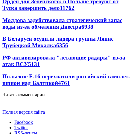
Орден для Зеленского: в Польше требуют от
Туска завершить дело
11762
Молдова задействовала стратегический запас
воды из-за обмеления Днестра
6938
В Беларуси осудили лидера группы Ляпис
Трубецкой Михалка
6356
РФ активизировала "летающие радары" из-за
атак ВСУ
5131
Польские F-16 перехватили российский самолет-
шпион над Балтикой
4761
Читать комментарии
Полная версия сайта
Facebook
Twitter
RSS-ленты