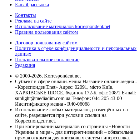
E-mail рассылка
Контакты
Реклама на сайте
Использование материалов korrespondent.net
Правила пользования сайтом
Договор пользования сайтом
Политика в сфере конфиденциальности и персональных
данных
Пользовательское соглашение
Редакция
© 2000-2026, Korrespondent.net
Субъект в сфере онлайн-медиа Название онлайн-медиа -
«КореспонденТ.net» Адрес: 02091, місто Київ,
ХАРКІВСЬКЕ ШОСЕ, будинок 172-Б, офіс 208/1 E-mail:
sunlight@mediadim.com.ua
Телефон: 044-205-43-00
Идентификатор медиа - R40-06068
Использование любых материалов, размещённых на
сайте, разрешается при условии ссылки на
Корреспондент.net.
При копировании материалов со страницы «Новости
Украины и мира», для интернет-изданий – обязательна
прямая открытая для поисковых систем гиперссылка.