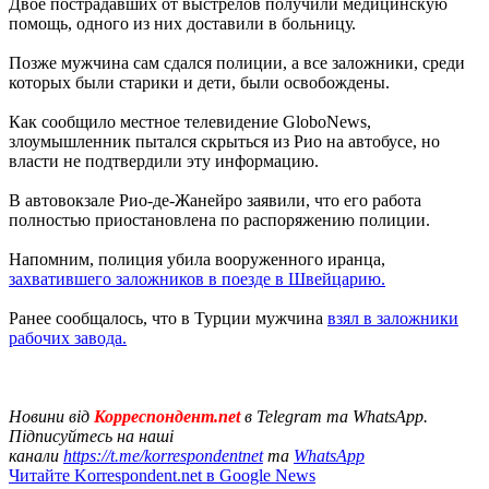
Двое пострадавших от выстрелов получили медицинскую
помощь, одного из них доставили в больницу.
Позже мужчина сам сдался полиции, а все заложники, среди
которых были старики и дети, были освобождены.
Как сообщило местное телевидение GloboNews,
злоумышленник пытался скрыться из Рио на автобусе, но
власти не подтвердили эту информацию.
В автовокзале Рио-де-Жанейро заявили, что его работа
полностью приостановлена по распоряжению полиции.
Напомним, полиция убила вооруженного иранца,
захватившего заложников в поезде в Швейцарию.
Ранее сообщалось, что в Турции мужчина
взял в заложники
рабочих завода.
Новини від
Корреспондент.net
в Telegram та WhatsApp.
Підписуйтесь на наші
канали
https://t.me/korrespondentnet
та
WhatsApp
Читайте Korrespondent.net в Google News