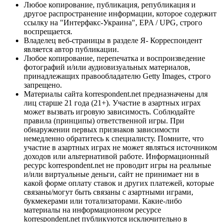
Любое копирование, публикация, републикация и
другое распространение информации, которое содержит
ссылку на "Интерфакс-Украина", EPA / UPG, строго
воспрещается.
Владелец веб-страницы в разделе Я- Корреспондент
является автор публикации.
Любое копирование, перепечатка и воспроизведение
фотографий и/или аудиовизуальных материалов,
принадлежащих правообладателю Getty Images, строго
запрещено.
Материалы сайта korrespondent.net предназначены для
лиц старше 21 года (21+). Участие в азартных играх
может вызвать игровую зависимость. Соблюдайте
правила (принципы) ответственной игры. При
обнаружении первых признаков зависимости
немедленно обратитесь к специалисту. Помните, что
участие в азартных играх не может являться источником
доходов или альтернативой работе. Информационный
ресурс korrespondent.net не проводит игры на реальные
и/или виртуальные деньги, сайт не принимает ни в
какой форме оплату ставок и других платежей, которые
связаны/могут быть связаны с азартными играми,
букмекерами или тотализаторами. Какие-либо
материалы на информационном ресурсе
korrespondent.net публикуются исключительно в