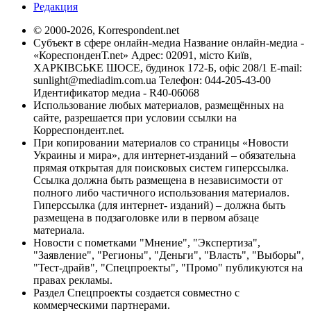
Редакция
© 2000-2026, Korrespondent.net
Субъект в сфере онлайн-медиа Название онлайн-медиа -
«КореспонденТ.net» Адрес: 02091, місто Київ,
ХАРКІВСЬКЕ ШОСЕ, будинок 172-Б, офіс 208/1 E-mail:
sunlight@mediadim.com.ua
Телефон: 044-205-43-00
Идентификатор медиа - R40-06068
Использование любых материалов, размещённых на
сайте, разрешается при условии ссылки на
Корреспондент.net.
При копировании материалов со страницы «Новости
Украины и мира», для интернет-изданий – обязательна
прямая открытая для поисковых систем гиперссылка.
Ссылка должна быть размещена в независимости от
полного либо частичного использования материалов.
Гиперссылка (для интернет- изданий) – должна быть
размещена в подзаголовке или в первом абзаце
материала.
Новости с пометками "Мнение", "Экспертиза",
"Заявление", "Регионы", "Деньги", "Власть", "Выборы",
"Тест-драйв", "Спецпроекты", "Промо" публикуются на
правах рекламы.
Раздел Спецпроекты создается совместно с
коммерческими партнерами.