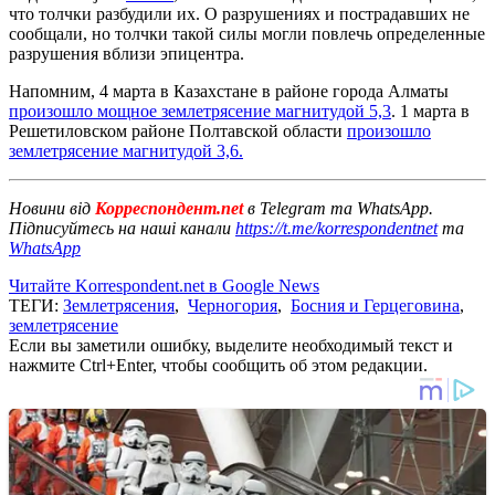
что толчки разбудили их. О разрушениях и пострадавших не
сообщали, но толчки такой силы могли повлечь определенные
разрушения вблизи эпицентра.
Напомним, 4 марта в Казахстане в районе города Алматы
произошло мощное землетрясение магнитудой 5,3
. 1 марта в
Решетиловском районе Полтавской области
произошло
землетрясение магнитудой 3,6.
Новини від
Корреспондент.net
в Telegram та WhatsApp.
Підписуйтесь на наші канали
https://t.me/korrespondentnet
та
WhatsApp
Читайте Korrespondent.net в Google News
ТЕГИ:
Землетрясения
,
Черногория
,
Босния и Герцеговина
,
землетрясение
Если вы заметили ошибку, выделите необходимый текст и
нажмите Ctrl+Enter, чтобы сообщить об этом редакции.