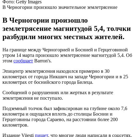
Фото: Getty Images
В Черногории произошло значительное землетрясение
В Черногории произошло
землетрясение магнитудой 5,4, толчки
разбудили многих местных жителей.
На границе между Черногорией и Боснией и Герцеговиной
утром 14 марта произошло землетрясение магнитудой 5,4. Об
этом
сообщает
Barron's.
Эпицентр землетрясения находился примерно в 30
километрах от города Никшич на западе Черногории и в 25
километрах от боснийского города Билеца.
Сообщений о разрушениях или жертвах в результате
землетрясения не поступало.
Подземный толчок был зафиксирован на глубине около 7,6
километра и ощущался вплоть до столицы Боснии и
Герцеговины города Сараево, на расстоянии более 200
километров.
Издание Vijesti
пишет
, что многие люди написали в соцсетях,