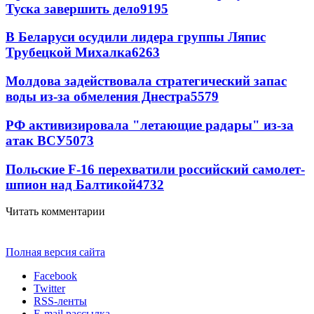
Туска завершить дело
9195
В Беларуси осудили лидера группы Ляпис
Трубецкой Михалка
6263
Молдова задействовала стратегический запас
воды из-за обмеления Днестра
5579
РФ активизировала "летающие радары" из-за
атак ВСУ
5073
Польские F-16 перехватили российский самолет-
шпион над Балтикой
4732
Читать комментарии
Полная версия сайта
Facebook
Twitter
RSS-ленты
E-mail рассылка