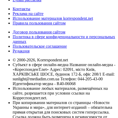
Контакты
Реклама на сайте
Использование материалов korrespondent.net
Правила пользования сайтом
Договор пользования сайтом
Политика в сфере конфиденциальности и персональных
данных
Пользовательское соглашение
Редакция
© 2000-2026, Korrespondent.net
Субъект в сфере онлайн-медиа Название онлайн-медиа -
«КореспонденТ.net» Адрес: 02091, місто Київ,
ХАРКІВСЬКЕ ШОСЕ, будинок 172-Б, офіс 208/1 E-mail:
sunlight@mediadim.com.ua
Телефон: 044-205-43-00
Идентификатор медиа - R40-06068
Использование любых материалов, размещённых на
сайте, разрешается при условии ссылки на
Корреспондент.net.
При копировании материалов со страницы «Новости
Украины и мира», для интернет-изданий – обязательна
прямая открытая для поисковых систем гиперссылка.
Ссылка должна быть размещена в независимости от