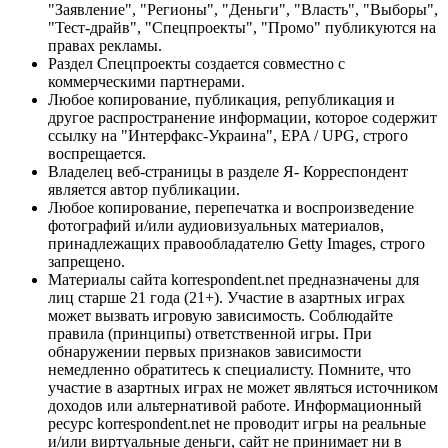
"Заявление", "Регионы", "Деньги", "Власть", "Выборы",
"Тест-драйв", "Спецпроекты", "Промо" публикуются на
правах рекламы.
Раздел Спецпроекты создается совместно с
коммерческими партнерами.
Любое копирование, публикация, републикация и
другое распространение информации, которое содержит
ссылку на "Интерфакс-Украина", EPA / UPG, строго
воспрещается.
Владелец веб-страницы в разделе Я- Корреспондент
является автор публикации.
Любое копирование, перепечатка и воспроизведение
фотографий и/или аудиовизуальных материалов,
принадлежащих правообладателю Getty Images, строго
запрещено.
Материалы сайта korrespondent.net предназначены для
лиц старше 21 года (21+). Участие в азартных играх
может вызвать игровую зависимость. Соблюдайте
правила (принципы) ответственной игры. При
обнаружении первых признаков зависимости
немедленно обратитесь к специалисту. Помните, что
участие в азартных играх не может являться источником
доходов или альтернативой работе. Информационный
ресурс korrespondent.net не проводит игры на реальные
и/или виртуальные деньги, сайт не принимает ни в