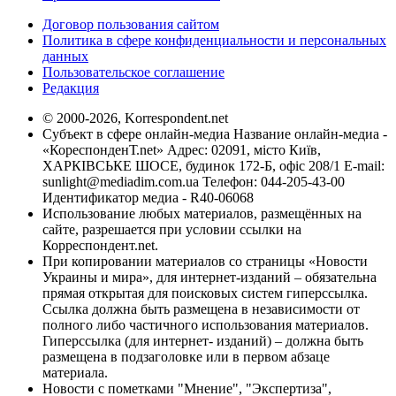
Договор пользования сайтом
Политика в сфере конфиденциальности и персональных
данных
Пользовательское соглашение
Редакция
© 2000-2026, Korrespondent.net
Субъект в сфере онлайн-медиа Название онлайн-медиа -
«КореспонденТ.net» Адрес: 02091, місто Київ,
ХАРКІВСЬКЕ ШОСЕ, будинок 172-Б, офіс 208/1 E-mail:
sunlight@mediadim.com.ua
Телефон: 044-205-43-00
Идентификатор медиа - R40-06068
Использование любых материалов, размещённых на
сайте, разрешается при условии ссылки на
Корреспондент.net.
При копировании материалов со страницы «Новости
Украины и мира», для интернет-изданий – обязательна
прямая открытая для поисковых систем гиперссылка.
Ссылка должна быть размещена в независимости от
полного либо частичного использования материалов.
Гиперссылка (для интернет- изданий) – должна быть
размещена в подзаголовке или в первом абзаце
материала.
Новости с пометками "Мнение", "Экспертиза",