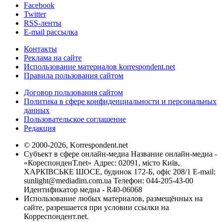
Facebook
Twitter
RSS-ленты
E-mail рассылка
Контакты
Реклама на сайте
Использование материалов korrespondent.net
Правила пользования сайтом
Договор пользования сайтом
Политика в сфере конфиденциальности и персональных
данных
Пользовательское соглашение
Редакция
© 2000-2026, Korrespondent.net
Субъект в сфере онлайн-медиа Название онлайн-медиа -
«КореспонденТ.net» Адрес: 02091, місто Київ,
ХАРКІВСЬКЕ ШОСЕ, будинок 172-Б, офіс 208/1 E-mail:
sunlight@mediadim.com.ua
Телефон: 044-205-43-00
Идентификатор медиа - R40-06068
Использование любых материалов, размещённых на
сайте, разрешается при условии ссылки на
Корреспондент.net.