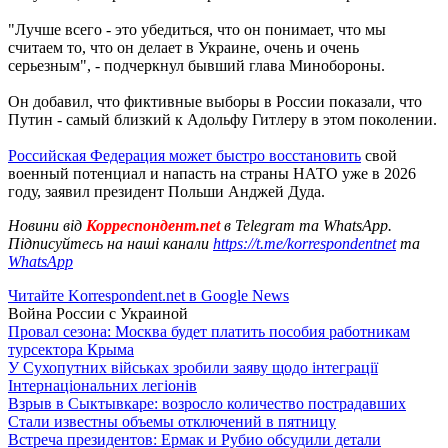
"Лучше всего - это убедиться, что он понимает, что мы
считаем то, что он делает в Украине, очень и очень
серьезным", - подчеркнул бывший глава Минобороны.
Он добавил, что фиктивные выборы в России показали, что
Путин - самый близкий к Адольфу Гитлеру в этом поколении.
Российская Федерация может быстро восстановить
свой
военный потенциал и напасть на страны НАТО уже в 2026
году, заявил президент Польши Анджей Дуда.
Новини від
Корреспондент.net
в Telegram та WhatsApp.
Підписуйтесь на наші канали
https://t.me/korrespondentnet
та
WhatsApp
Читайте Korrespondent.net в Google News
Война России с Украиной
Провал сезона: Москва будет платить пособия работникам
турсектора Крыма
У Сухопутних військах зробили заяву щодо інтеграції
Інтернаціональних легіонів
Взрыв в Сыктывкаре: возросло количество пострадавших
Стали известны объемы отключений в пятницу
Встреча президентов: Ермак и Рубио обсудили детали