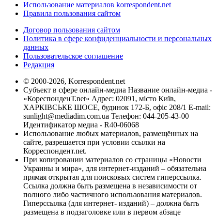
Использование материалов korrespondent.net
Правила пользования сайтом
Договор пользования сайтом
Политика в сфере конфиденциальности и персональных
данных
Пользовательское соглашение
Редакция
© 2000-2026, Korrespondent.net
Субъект в сфере онлайн-медиа Название онлайн-медиа -
«КореспонденТ.net» Адрес: 02091, місто Київ,
ХАРКІВСЬКЕ ШОСЕ, будинок 172-Б, офіс 208/1 E-mail:
sunlight@mediadim.com.ua
Телефон: 044-205-43-00
Идентификатор медиа - R40-06068
Использование любых материалов, размещённых на
сайте, разрешается при условии ссылки на
Корреспондент.net.
При копировании материалов со страницы «Новости
Украины и мира», для интернет-изданий – обязательна
прямая открытая для поисковых систем гиперссылка.
Ссылка должна быть размещена в независимости от
полного либо частичного использования материалов.
Гиперссылка (для интернет- изданий) – должна быть
размещена в подзаголовке или в первом абзаце