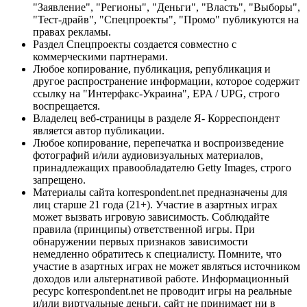
"Заявление", "Регионы", "Деньги", "Власть", "Выборы",
"Тест-драйв", "Спецпроекты", "Промо" публикуются на
правах рекламы.
Раздел Спецпроекты создается совместно с
коммерческими партнерами.
Любое копирование, публикация, републикация и
другое распространение информации, которое содержит
ссылку на "Интерфакс-Украина", EPA / UPG, строго
воспрещается.
Владелец веб-страницы в разделе Я- Корреспондент
является автор публикации.
Любое копирование, перепечатка и воспроизведение
фотографий и/или аудиовизуальных материалов,
принадлежащих правообладателю Getty Images, строго
запрещено.
Материалы сайта korrespondent.net предназначены для
лиц старше 21 года (21+). Участие в азартных играх
может вызвать игровую зависимость. Соблюдайте
правила (принципы) ответственной игры. При
обнаружении первых признаков зависимости
немедленно обратитесь к специалисту. Помните, что
участие в азартных играх не может являться источником
доходов или альтернативой работе. Информационный
ресурс korrespondent.net не проводит игры на реальные
и/или виртуальные деньги, сайт не принимает ни в