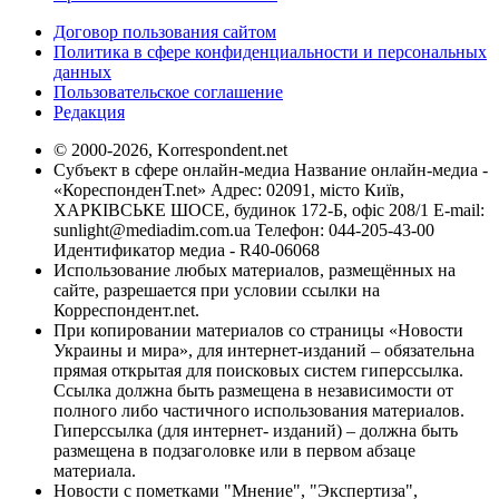
Договор пользования сайтом
Политика в сфере конфиденциальности и персональных
данных
Пользовательское соглашение
Редакция
© 2000-2026, Korrespondent.net
Субъект в сфере онлайн-медиа Название онлайн-медиа -
«КореспонденТ.net» Адрес: 02091, місто Київ,
ХАРКІВСЬКЕ ШОСЕ, будинок 172-Б, офіс 208/1 E-mail:
sunlight@mediadim.com.ua
Телефон: 044-205-43-00
Идентификатор медиа - R40-06068
Использование любых материалов, размещённых на
сайте, разрешается при условии ссылки на
Корреспондент.net.
При копировании материалов со страницы «Новости
Украины и мира», для интернет-изданий – обязательна
прямая открытая для поисковых систем гиперссылка.
Ссылка должна быть размещена в независимости от
полного либо частичного использования материалов.
Гиперссылка (для интернет- изданий) – должна быть
размещена в подзаголовке или в первом абзаце
материала.
Новости с пометками "Мнение", "Экспертиза",