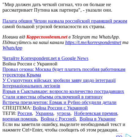
"Мир должен дать четкий сигнал, что он больше не
рассматривает Путина как партнера", - указали они.
Палата общин Чехии назвала российский правящий режим
самой большой угрозой безопасности их страны.
Новини від
Корреспондент.net
в Telegram та WhatsApp.
Підписуйтесь на наші канали
https://t.me/korrespondentnet
та
WhatsApp
Читайте Korrespondent.net в Google News
Война России с Украиной
Провал сезона: Москва будет платить пособия работникам
турсектора Крыма
У Сухопутних військах зробили заяву щодо інтеграції
Інтернаціональних легіонів
Взрыв в Сыктывкаре: возросло количество пострадавших
Стали известны объемы отключений в пятницу
Встреча президентов: Ермак и Рубио обсудили детали
СПЕЦТЕМА:
Война России с Украиной
ТЕГИ:
Россия
,
Украина
,
угроза
,
Нобелевская премия
,
военная помощь
,
Война с Россией
,
Война в Украине
Если вы заметили ошибку, выделите необходимый текст и
нажмите Ctrl+Enter, чтобы сообщить об этом редакции.