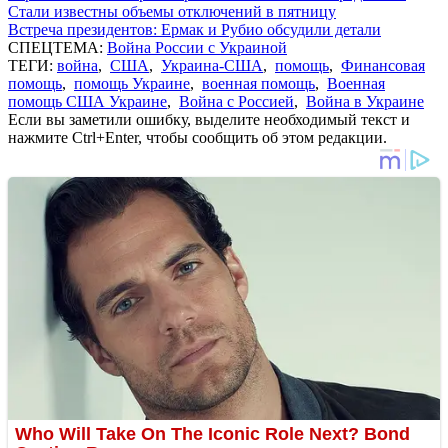
Стали известны объемы отключений в пятницу
Встреча президентов: Ермак и Рубио обсудили детали
СПЕЦТЕМА:
Война России с Украиной
ТЕГИ:
война
,
США
,
Украина-США
,
помощь
,
Финансовая
помощь
,
помощь Украине
,
военная помощь
,
Военная
помощь США Украине
,
Война с Россией
,
Война в Украине
Если вы заметили ошибку, выделите необходимый текст и
нажмите Ctrl+Enter, чтобы сообщить об этом редакции.