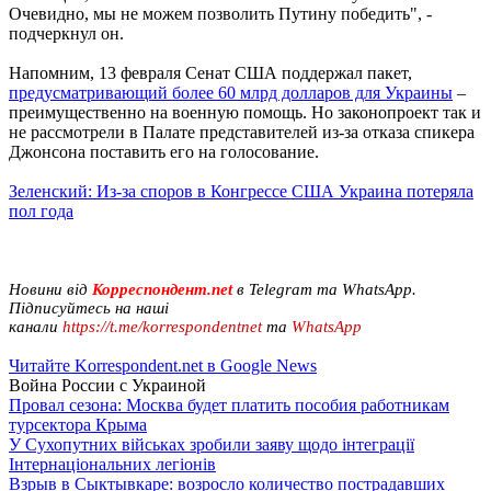
Очевидно, мы не можем позволить Путину победить", -
подчеркнул он.
Напомним, 13 февраля Сенат США поддержал пакет,
предусматривающий более 60 млрд долларов для Украины
–
преимущественно на военную помощь. Но законопроект так и
не рассмотрели в Палате представителей из-за отказа спикера
Джонсона поставить его на голосование.
Зеленский: Из-за споров в Конгрессе США Украина потеряла
пол года
Новини від
Корреспондент.net
в Telegram та WhatsApp.
Підписуйтесь на наші
канали
https://t.me/korrespondentnet
та
WhatsApp
Читайте Korrespondent.net в Google News
Война России с Украиной
Провал сезона: Москва будет платить пособия работникам
турсектора Крыма
У Сухопутних військах зробили заяву щодо інтеграції
Інтернаціональних легіонів
Взрыв в Сыктывкаре: возросло количество пострадавших