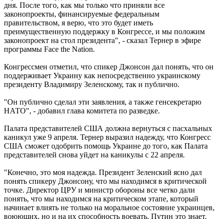
дня. После того, как мы только что приняли все
законопроекты, финансируемые федеральным
правительством, я верю, что это будет иметь
преимущественную поддержку в Конгрессе, и мы положим
законопроект на стол президента", - сказал Тернер в эфире
программы Face the Nation.
Конгрессмен отметил, что спикер Джонсон дал понять, что он
поддерживает Украину как непосредственно украинскому
президенту Владимиру Зеленскому, так и публично.
"Он публично сделал эти заявления, а также генсекретарю
НАТО", - добавил глава комитета по разведке.
Палата представителей США должна вернуться с пасхальных
каникул уже 9 апреля. Тернер выразил надежду, что Конгресс
США сможет одобрить помощь Украине до того, как Палата
представителей снова уйдет на каникулы с 22 апреля.
"Конечно, это моя надежда. Президент Зеленский ясно дал
понять спикеру Джонсону, что мы находимся в критической
точке. Директор ЦРУ и министр обороны все четко дали
понять, что мы находимся на критическом этапе, который
начинает влиять не только на моральное состояние украинцев,
воюющих, но и на их способность воевать. Путин это знает.