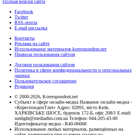
Полная версия сайта
Facebook
Twitter
RSS-ленты
E-mail рассылка
Контакты
Реклама на сайте
Использование материалов korrespondent.net
Правила пользования сайтом
Договор пользования сайтом
Политика в сфере конфиденциальности и персональных
данных
Пользовательское соглашение
Редакция
© 2000-2026, Korrespondent.net
Субъект в сфере онлайн-медиа Название онлайн-медиа -
«КореспонденТ.net» Адрес: 02091, місто Київ,
ХАРКІВСЬКЕ ШОСЕ, будинок 172-Б, офіс 208/1 E-mail:
sunlight@mediadim.com.ua
Телефон: 044-205-43-00
Идентификатор медиа - R40-06068
Использование любых материалов, размещённых на
сайте, разрешается при условии ссылки на