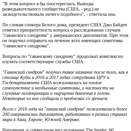
"В этом вопросе я бы поостереглась. Выводы
разведывательного сообщества (США, - ред.) не
засвидетельствовали ничего подобного", - ответила она.
По словам спикера Белого дома, президент США Джо Байден
отметил приоритетность вопроса о расследовании случаев
"гаванского синдрома" у американских дипломатов. При этом
он поручил отправить на лечение всех имеющих симптомы
"гаванского синдрома".
Вопросы по "гаванскому синдрому" продолжат комплексно
изучать соответствующие службы США.
"Гаванский синдром" получил такое название после того, как в
столице Кубы в 2016 и 2017 годах сотрудники ЦРУ и
Госдепартамента США пожаловались на плохое
самочувствие и необычные симптомы, в частности на
слуховые галлюцинации и ощущение давления в голове.
Некоторые из них сообщали о проблемах со зрением.
Всего с 2016 года на "гаванский синдром" пожаловались более
200 американских дипломатов, работавших в разных странах
мира в Азии, Европе, Южной Америке.
Напомним, в совместном расследовании The Insider, 60