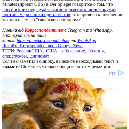
Minutes (проект CBS) и Der Spiegel говорится о том, что
российские спецслужбы могли применять тайное оружие
против американских дипломатов
, что привело к появлению
так называемего "гаванского синдрома".
Новини від
Корреспондент.net
в Telegram та WhatsApp.
Підписуйтесь на наші
канали
https://t.me/korrespondentnet
та
WhatsApp
Читайте Korrespondent.net в Google News
ТЕГИ:
Россия-США
,
США
,
заболевание
,
болезнь
,
спецслужбы
,
дипломат
Если вы заметили ошибку, выделите необходимый текст и
нажмите Ctrl+Enter, чтобы сообщить об этом редакции.