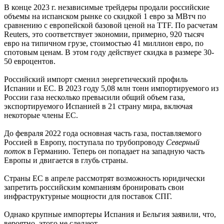
В конце 2023 г. независимые трейдеры продали российские
объемы на испанском рынке со скидкой 1 евро за МВтч по
сравнению с европейской базовой ценой на TTF. По расчетам
Reuters, это соответствует экономии, примерно, 920 тысяч
евро на типичном грузе, стоимостью 41 миллион евро, по
спотовым ценам. В этом году действует скидка в размере 30-
50 евроцентов.
Российский импорт сменил энергетический профиль
Испании и ЕС. В 2023 году 5,08 млн тонн импортируемого из
России газа несколько превысили общий объем газа,
экспортируемого Испанией в 21 страну мира, включая
некоторые члены ЕС.
До февраля 2022 года основная часть газа, поставляемого
Россией в Европу, поступала по трубопроводу
Северный
поток
в Германию. Теперь он попадает на западную часть
Европы и двигается в глубь страны.
Страны ЕС в апреле рассмотрят возможность юридически
запретить российским компаниям бронировать свои
инфраструктурные мощности для поставок СПГ.
Однако крупные импортеры Испания и Бельгия заявили, что,
вероятно, этого не сделают.