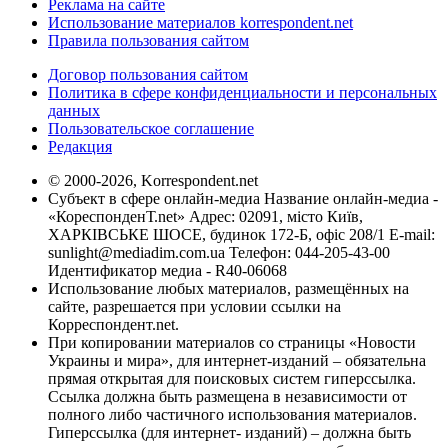
Реклама на сайте
Использование материалов korrespondent.net
Правила пользования сайтом
Договор пользования сайтом
Политика в сфере конфиденциальности и персональных
данных
Пользовательское соглашение
Редакция
© 2000-2026, Korrespondent.net
Субъект в сфере онлайн-медиа Название онлайн-медиа -
«КореспонденТ.net» Адрес: 02091, місто Київ,
ХАРКІВСЬКЕ ШОСЕ, будинок 172-Б, офіс 208/1 E-mail:
sunlight@mediadim.com.ua
Телефон: 044-205-43-00
Идентификатор медиа - R40-06068
Использование любых материалов, размещённых на
сайте, разрешается при условии ссылки на
Корреспондент.net.
При копировании материалов со страницы «Новости
Украины и мира», для интернет-изданий – обязательна
прямая открытая для поисковых систем гиперссылка.
Ссылка должна быть размещена в независимости от
полного либо частичного использования материалов.
Гиперссылка (для интернет- изданий) – должна быть