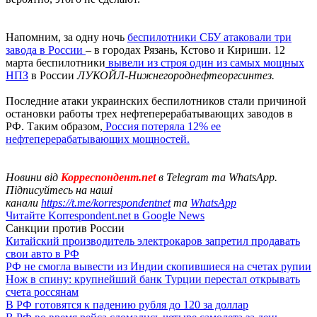
Напомним, за одну ночь
беспилотники СБУ атаковали три
завода в России
– в городах Рязань, Кстово и Кириши. 12
марта беспилотники
вывели из строя один из самых мощных
НПЗ
в России
ЛУКОЙЛ-Нижнегороднефтеоргсинтез.
Последние атаки украинских беспилотников стали причиной
остановки работы трех нефтеперерабатывающих заводов в
РФ. Таким образом,
Россия потеряла 12% ее
нефтеперерабатывающих мощностей.
Новини від
Корреспондент.net
в Telegram та WhatsApp.
Підписуйтесь на наші
канали
https://t.me/korrespondentnet
та
WhatsApp
Читайте Korrespondent.net в Google News
Санкции против России
Китайский производитель электрокаров запретил продавать
свои авто в РФ
РФ не смогла вывести из Индии скопившиеся на счетах рупии
Нож в спину: крупнейший банк Турции перестал открывать
счета россянам
В РФ готовятся к падению рубля до 120 за доллар