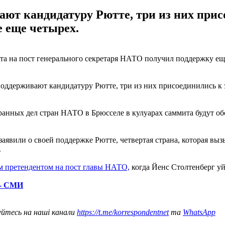
ют кандидатуру Рютте, три из них прис
 еще четырех.
а на пост генерального секретаря НАТО получил поддержку еще
поддерживают кандидатуру Рютте, три из них присоединились к
ранных дел стран НАТО в Брюсселе в кулуарах саммита будут о
заявили о своей поддержке Рютте, четвертая страна, которая в
.
м претендентом на пост главы НАТО,
когда Йенс Столтенберг уй
 - СМИ
уйтесь на наші канали
https://t.me/korrespondentnet
та
WhatsApp