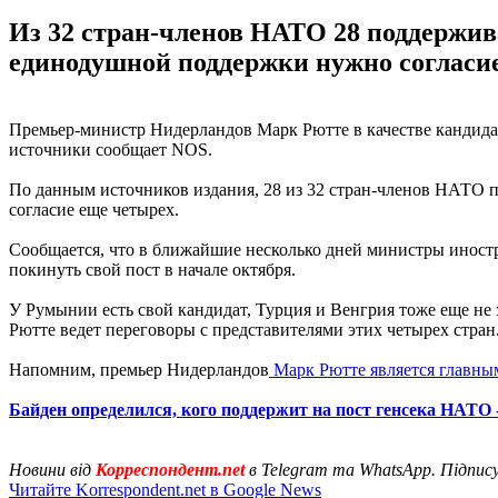
Из 32 стран-членов НАТО 28 поддержива
единодушной поддержки нужно согласие
Премьер-министр Нидерландов Марк Рютте в качестве кандидат
источники сообщает NOS.
По данным источников издания, 28 из 32 стран-членов НАТО 
согласие еще четырех.
Сообщается, что в ближайшие несколько дней министры иност
покинуть свой пост в начале октября.
У Румынии есть свой кандидат, Турция и Венгрия тоже еще не 
Рютте ведет переговоры с представителями этих четырех стран
Напомним, премьер Нидерландов
Марк Рютте является главны
Байден определился, кого поддержит на пост генсека НАТО
Новини від
Корреспондент.net
в Telegram та WhatsApp. Підпис
Читайте Korrespondent.net в Google News