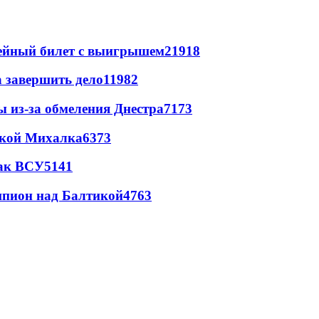
рейный билет с выигрышем
21918
а завершить дело
11982
ы из-за обмеления Днестра
7173
цкой Михалка
6373
так ВСУ
5141
шпион над Балтикой
4763