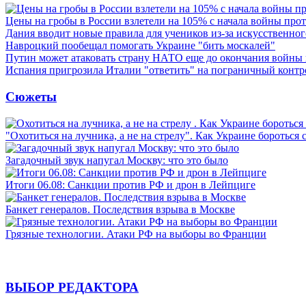
Цены на гробы в России взлетели на 105% с начала войны про
Дания вводит новые правила для учеников из-за искусственног
Навроцкий пообещал помогать Украине "бить москалей"
Путин может атаковать страну НАТО еще до окончания войны
Испания пригрозила Италии "ответить" на пограничный контр
Сюжеты
"Охотиться на лучника, а не на стрелу". Как Украине бороться 
Загадочный звук напугал Москву: что это было
Итоги 06.08: Санкции против РФ и дрон в Лейпциге
Банкет генералов. Последствия взрыва в Москве
Грязные технологии. Атаки РФ на выборы во Франции
ВЫБОР РЕДАКТОРА