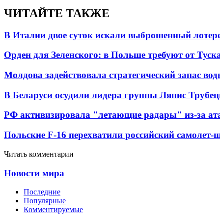
ЧИТАЙТЕ ТАКЖЕ
В Италии двое суток искали выброшенный лоте
Орден для Зеленского: в Польше требуют от Туск
Молдова задействовала стратегический запас вод
В Беларуси осудили лидера группы Ляпис Трубе
РФ активизировала "летающие радары" из-за а
Польские F-16 перехватили российский самолет-
Читать комментарии
Новости мира
Последние
Популярные
Комментируемые