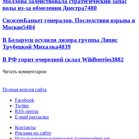
Молдова задействовала стратегический запас
воды из-за обмеления Днестра
7480
Сюжет
Банкет генералов. Последствия взрыва в
Москве
5484
В Беларуси осудили лидера группы Ляпис
Трубецкой Михалка
4839
В РФ горит очередной склад Wildberries
3882
Читать комментарии
Полная версия сайта
Facebook
Twitter
RSS-ленты
E-mail рассылка
Контакты
Реклама на сайте
Использование материалов korrespondent.net