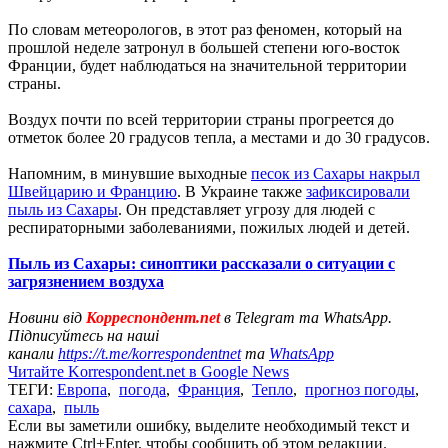
По словам метеорологов, в этот раз феномен, который на
прошлой неделе затронул в большей степени юго-восток
Франции, будет наблюдаться на значительной территории
страны.
Воздух почти по всей территории страны прогреется до
отметок более 20 градусов тепла, а местами и до 30 градусов.
Напомним, в минувшие выходные
песок из Сахары накрыл
Швейцарию и Францию
. В Украине также
зафиксировали
пыль из Сахары
. Он представляет угрозу для людей с
респираторными заболеваниями, пожилых людей и детей.
Пыль из Сахары: синоптики рассказали о ситуации с
загрязнением воздуха
Новини від
Корреспондент.net
в Telegram та WhatsApp.
Підписуйтесь на наші
канали
https://t.me/korrespondentnet
та
WhatsApp
Читайте Korrespondent.net в Google News
ТЕГИ:
Европа
,
погода
,
Франция
,
Тепло
,
прогноз погоды
,
сахара
,
пыль
Если вы заметили ошибку, выделите необходимый текст и
нажмите Ctrl+Enter, чтобы сообщить об этом редакции.