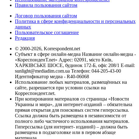
Правила пользования сайтом
Договор пользования сайтом
Политика в сфере конфиденциальности и персональных
данных
Пользовательское соглашение
Редакция
© 2000-2026, Korrespondent.net
Субъект в сфере онлайн-медиа Название онлайн-медиа -
«КореспонденТ.net» Адрес: 02091, місто Київ,
ХАРКІВСЬКЕ ШОСЕ, будинок 172-Б, офіс 208/1 E-mail:
sunlight@mediadim.com.ua
Телефон: 044-205-43-00
Идентификатор медиа - R40-06068
Использование любых материалов, размещённых на
сайте, разрешается при условии ссылки на
Корреспондент.net.
При копировании материалов со страницы «Новости
Украины и мира», для интернет-изданий – обязательна
прямая открытая для поисковых систем гиперссылка.
Ссылка должна быть размещена в независимости от
полного либо частичного использования материалов.
Гиперссылка (для интернет- изданий) – должна быть
размещена в подзаголовке или в первом абзаце
материала.