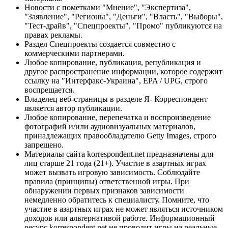
Новости с пометками "Мнение", "Экспертиза",
"Заявление", "Регионы", "Деньги", "Власть", "Выборы",
"Тест-драйв", "Спецпроекты", "Промо" публикуются на
правах рекламы.
Раздел Спецпроекты создается совместно с
коммерческими партнерами.
Любое копирование, публикация, републикация и
другое распространение информации, которое содержит
ссылку на "Интерфакс-Украина", EPA / UPG, строго
воспрещается.
Владелец веб-страницы в разделе Я- Корреспондент
является автор публикации.
Любое копирование, перепечатка и воспроизведение
фотографий и/или аудиовизуальных материалов,
принадлежащих правообладателю Getty Images, строго
запрещено.
Материалы сайта korrespondent.net предназначены для
лиц старше 21 года (21+). Участие в азартных играх
может вызвать игровую зависимость. Соблюдайте
правила (принципы) ответственной игры. При
обнаружении первых признаков зависимости
немедленно обратитесь к специалисту. Помните, что
участие в азартных играх не может являться источником
доходов или альтернативой работе. Информационный
ресурс korrespondent.net не проводит игры на реальные