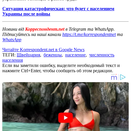
Ситуация катастрофическая: что будет с населением
Украины после войны
Новини від
Корреспондент.net
в Telegram та WhatsApp.
Підписуйтесь на наші канали
https://t.me/korrespondentnet
та
WhatsApp
Читайте Korrespondent.net в Google News
ТЕГИ:
Швейцария
,
беженцы
,
население
,
численность
населения
Если вы заметили ошибку, выделите необходимый текст и
нажмите Ctrl+Enter, чтобы сообщить об этом редакции.