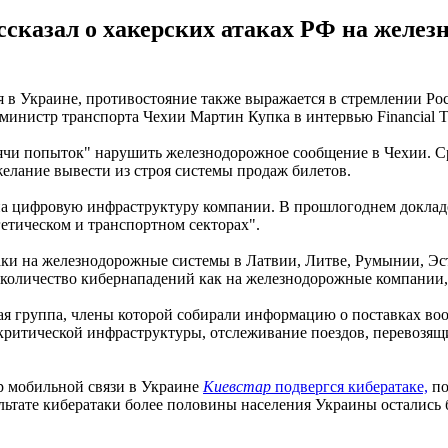
сказал о хакерских атаках РФ на желез
оя в Украине, противостояние также выражается в стремлении Р
министр транспорта Чехии Мартин Купка в интервью Financial T
сячи попыток" нарушить железнодорожное сообщение в Чехии. Ср
желание вывести из строя системы продаж билетов.
 на цифровую инфраструктуру компании. В прошлогоднем доклад
етическом и транспортном секторах".
ки на железнодорожные системы в Латвии, Литве, Румынии, Эст
 количество кибернападений как на железнодорожные компании, 
я группа, члены которой собирали информацию о поставках воо
 критической инфраструктуры, отслеживание поездов, перевозя
р мобильной связи в Украине
Киевстар
подвергся кибератаке,
по
льтате кибератаки более половины населения Украины остались 