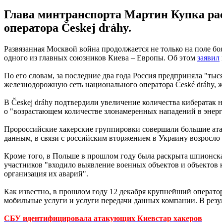
Глава минтранспорта Мартин Купка рас
оператора Českej dráhy.
Развязанная Москвой война продолжается не только на поле б
одного из главных союзников Киева – Европы. Об этом
заявил
По его словам, за последние два года Россия предприняла "ты
железнодорожную сеть национального оператора České dráhy, 
В Českej dráhy подтвердили увеличение количества кибератак
о "возрастающем количестве злонамеренных нападений в энерг
Пророссийские хакерские группировки совершали большие ата
данным, в связи с российским вторжением в Украину возросло
Кроме того, в Польше в прошлом году была раскрыта шпионска
участников "входило выявление военных объектов и объектов
организация их аварий".
Как известно, в прошлом году 12 декабря крупнейший операто
мобильные услуги и услуги передачи данных компании. В резу
СБУ идентифицировала атакующих Киевстар хакеров