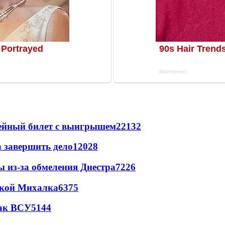
рейный билет с выигрышем
22132
а завершить дело
12028
ы из-за обмеления Днестра
7226
цкой Михалка
6375
так ВСУ
5144