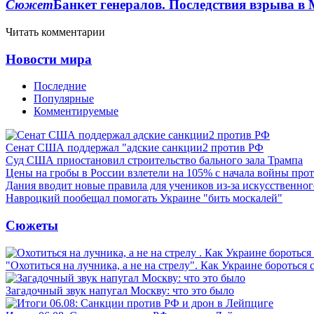
Сюжет
Банкет генералов. Последствия взрыва в 
Читать комментарии
Новости мира
Последние
Популярные
Комментируемые
Сенат США поддержал "адские санкции2 против РФ
Суд США приостановил строительство бального зала Трампа
Цены на гробы в России взлетели на 105% с начала войны про
Дания вводит новые правила для учеников из-за искусственног
Навроцкий пообещал помогать Украине "бить москалей"
Сюжеты
"Охотиться на лучника, а не на стрелу". Как Украине бороться 
Загадочный звук напугал Москву: что это было