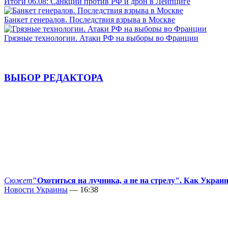
Итоги 06.08: Санкции против РФ и дрон в Лейпциге
Банкет генералов. Последствия взрыва в Москве
Грязные технологии. Атаки РФ на выборы во Франции
ВЫБОР РЕДАКТОРА
Сюжет
"Охотиться на лучника, а не на стрелу". Как Украи
Новости Украины
— 16:38