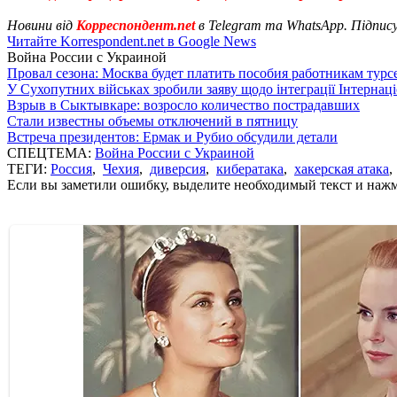
Новини від
Корреспондент.net
в Telegram та WhatsApp. Підпис
Читайте Korrespondent.net в Google News
Война России с Украиной
Провал сезона: Москва будет платить пособия работникам тур
У Сухопутних військах зробили заяву щодо інтеграції Інтернац
Взрыв в Сыктывкаре: возросло количество пострадавших
Стали известны объемы отключений в пятницу
Встреча президентов: Ермак и Рубио обсудили детали
СПЕЦТЕМА:
Война России с Украиной
ТЕГИ:
Россия
,
Чехия
,
диверсия
,
кибератака
,
хакерская атака
Если вы заметили ошибку, выделите необходимый текст и нажми