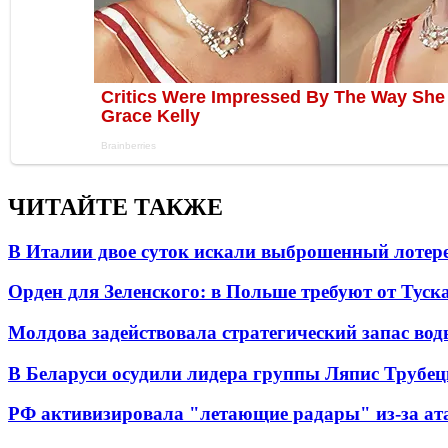
ЧИТАЙТЕ ТАКЖЕ
В Италии двое суток искали выброшенный лоте
Орден для Зеленского: в Польше требуют от Туск
Молдова задействовала стратегический запас вод
В Беларуси осудили лидера группы Ляпис Трубе
РФ активизировала "летающие радары" из-за а