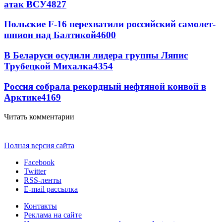
атак ВСУ
4827
Польские F-16 перехватили российский самолет-
шпион над Балтикой
4600
В Беларуси осудили лидера группы Ляпис
Трубецкой Михалка
4354
Россия собрала рекордный нефтяной конвой в
Арктике
4169
Читать комментарии
Полная версия сайта
Facebook
Twitter
RSS-ленты
E-mail рассылка
Контакты
Реклама на сайте