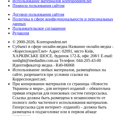
Использование материалов korrespondent.net
Правила пользования сайтом
Договор пользования сайтом
Политика в сфере конфиденциальности и персональных
данных
Пользовательское соглашение
Редакция
© 2000-2026, Korrespondent.net
Субъект в сфере онлайн-медиа Название онлайн-медиа -
«КореспонденТ.net» Адрес: 02091, місто Київ,
ХАРКІВСЬКЕ ШОСЕ, будинок 172-Б, офіс 208/1 E-mail:
sunlight@mediadim.com.ua
Телефон: 044-205-43-00
Идентификатор медиа - R40-06068
Использование любых материалов, размещённых на
сайте, разрешается при условии ссылки на
Корреспондент.net.
При копировании материалов со страницы «Новости
Украины и мира», для интернет-изданий – обязательна
прямая открытая для поисковых систем гиперссылка.
Ссылка должна быть размещена в независимости от
полного либо частичного использования материалов.
Гиперссылка (для интернет- изданий) – должна быть
размещена в подзаголовке или в первом абзаце