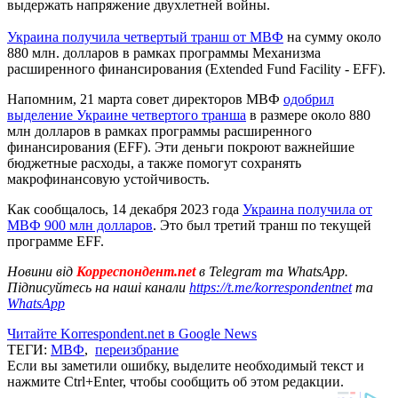
выдержать напряжение двухлетней войны.
Украина получила четвертый транш от МВФ
на сумму около
880 млн. долларов в рамках программы Механизма
расширенного финансирования (Extended Fund Facility - EFF).
Напомним, 21 марта совет директоров МВФ
одобрил
выделение Украине четвертого транша
в размере около 880
млн долларов в рамках программы расширенного
финансирования (EFF). Эти деньги покроют важнейшие
бюджетные расходы, а также помогут сохранять
макрофинансовую устойчивость.
Как сообщалось, 14 декабря 2023 года
Украина получила от
МВФ 900 млн долларов
. Это был третий транш по текущей
программе EFF.
Новини від
Корреспондент.net
в Telegram та WhatsApp.
Підписуйтесь на наші канали
https://t.me/korrespondentnet
та
WhatsApp
Читайте Korrespondent.net в Google News
ТЕГИ:
МВФ
,
переизбрание
Если вы заметили ошибку, выделите необходимый текст и
нажмите Ctrl+Enter, чтобы сообщить об этом редакции.