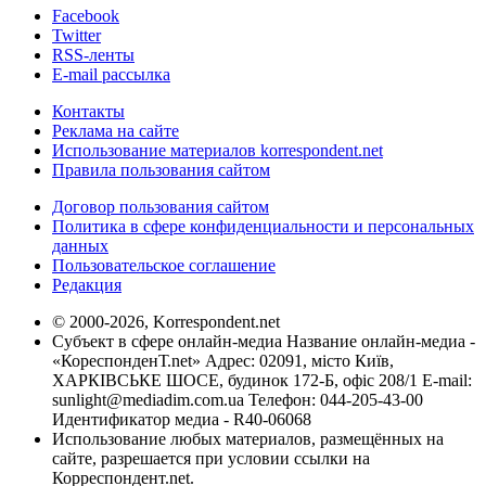
Facebook
Twitter
RSS-ленты
E-mail рассылка
Контакты
Реклама на сайте
Использование материалов korrespondent.net
Правила пользования сайтом
Договор пользования сайтом
Политика в сфере конфиденциальности и персональных
данных
Пользовательское соглашение
Редакция
© 2000-2026, Korrespondent.net
Субъект в сфере онлайн-медиа Название онлайн-медиа -
«КореспонденТ.net» Адрес: 02091, місто Київ,
ХАРКІВСЬКЕ ШОСЕ, будинок 172-Б, офіс 208/1 E-mail:
sunlight@mediadim.com.ua
Телефон: 044-205-43-00
Идентификатор медиа - R40-06068
Использование любых материалов, размещённых на
сайте, разрешается при условии ссылки на
Корреспондент.net.