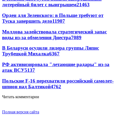
лотерейный билет с выигрышем
21463
Орден для Зеленского: в Польше требуют от
Туска завершить дело
11907
Молдова задействовала стратегический запас
воды из-за обмеления Днестра
7089
В Беларуси осудили лидера группы Ляпис
Трубецкой Михалка
6367
РФ активизировала "летающие радары" из-за
атак ВСУ
5137
Польские F-16 перехватили российский самолет-
шпион над Балтикой
4762
Читать комментарии
Полная версия сайта