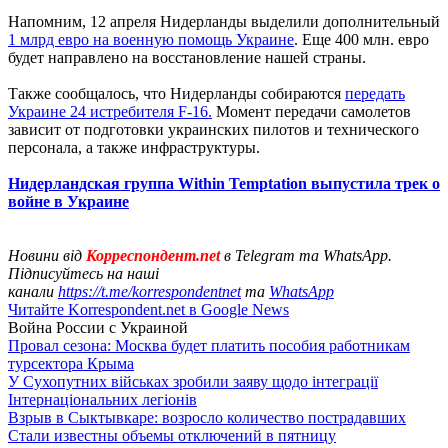
Напомним, 12 апреля Нидерланды выделили дополнительный
1 млрд евро на военную помощь Украине
. Еще 400 млн. евро
будет направлено на восстановление нашей страны.
Также сообщалось, что Нидерланды собираются
передать
Украине 24 истребителя F-16.
Момент передачи самолетов
зависит от подготовки украинских пилотов и технического
персонала, а также инфраструктуры.
Нидерландская группа Within Temptation выпустила трек о
войне в Украине
Новини від
Корреспондент.net
в Telegram та WhatsApp.
Підписуйтесь на наші
канали
https://t.me/korrespondentnet
та
WhatsApp
Читайте Korrespondent.net в Google News
Война России с Украиной
Провал сезона: Москва будет платить пособия работникам
турсектора Крыма
У Сухопутних військах зробили заяву щодо інтеграції
Інтернаціональних легіонів
Взрыв в Сыктывкаре: возросло количество пострадавших
Стали известны объемы отключений в пятницу