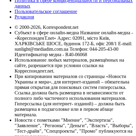
Политика в сфере конфиденциальности и персональных
данных
Пользовательское соглашение
Редакция
© 2000-2026, Korrespondent.net
Субъект в сфере онлайн-медиа Название онлайн-медиа -
«КореспонденТ.net» Адрес: 02091, місто Київ,
ХАРКІВСЬКЕ ШОСЕ, будинок 172-Б, офіс 208/1 E-mail:
sunlight@mediadim.com.ua
Телефон: 044-205-43-00
Идентификатор медиа - R40-06068
Использование любых материалов, размещённых на
сайте, разрешается при условии ссылки на
Корреспондент.net.
При копировании материалов со страницы «Новости
Украины и мира», для интернет-изданий – обязательна
прямая открытая для поисковых систем гиперссылка.
Ссылка должна быть размещена в независимости от
полного либо частичного использования материалов.
Гиперссылка (для интернет- изданий) – должна быть
размещена в подзаголовке или в первом абзаце
материала.
Новости с пометками "Мнение", "Экспертиза",
"Заявление", "Регионы", "Деньги", "Власть", "Выборы",
"Тест-драйв", "Спецпроекты", "Промо" публикуются на