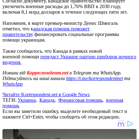
Согласно документу, канадское правительство планирует
увеличить военные расходы до 1,76% ВВП к 2030 году,
включая 8,1 млрд долларов в течение следующих пяти лет.
Напомним, в марте премьер-министр Денис Шмигаль
отметил, что к
анадская помощь поможет
правительству
финансировать социальные программы
помощи украинцам.
Также сообщалось, что Канада в рамках новой
военной помощи
передаст Украине партию приборов ночного
видения.
Новини від
Корреспондент.net
в Telegram та WhatsApp.
Підписуйтесь на наші канали
https://t.me/korrespondentnet
та
WhatsApp
Читайте Korrespondent.net в Google News
ТЕГИ:
Украина
,
Канада
,
Финансовая помощь
,
военная
помощь
Если вы заметили ошибку, выделите необходимый текст и
нажмите Ctrl+Enter, чтобы сообщить об этом редакции.