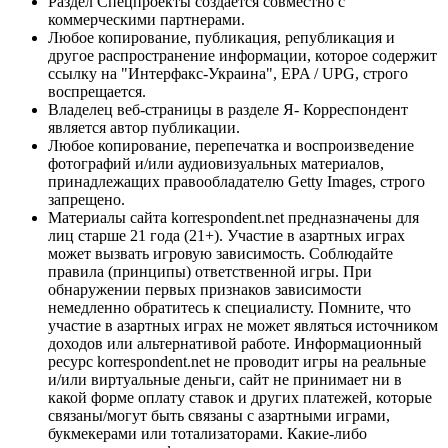
Раздел Спецпроекты создается совместно с
коммерческими партнерами.
Любое копирование, публикация, републикация и
другое распространение информации, которое содержит
ссылку на "Интерфакс-Украина", EPA / UPG, строго
воспрещается.
Владелец веб-страницы в разделе Я- Корреспондент
является автор публикации.
Любое копирование, перепечатка и воспроизведение
фотографий и/или аудиовизуальных материалов,
принадлежащих правообладателю Getty Images, строго
запрещено.
Материалы сайта korrespondent.net предназначены для
лиц старше 21 года (21+). Участие в азартных играх
может вызвать игровую зависимость. Соблюдайте
правила (принципы) ответственной игры. При
обнаружении первых признаков зависимости
немедленно обратитесь к специалисту. Помните, что
участие в азартных играх не может являться источником
доходов или альтернативой работе. Информационный
ресурс korrespondent.net не проводит игры на реальные
и/или виртуальные деньги, сайт не принимает ни в
какой форме оплату ставок и других платежей, которые
связаны/могут быть связаны с азартными играми,
букмекерами или тотализаторами. Какие-либо