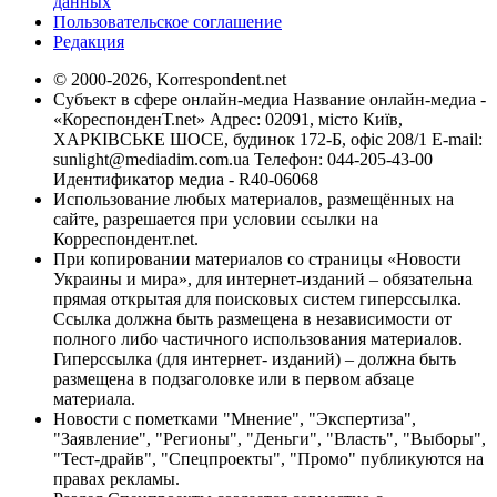
данных
Пользовательское соглашение
Редакция
© 2000-2026, Korrespondent.net
Субъект в сфере онлайн-медиа Название онлайн-медиа -
«КореспонденТ.net» Адрес: 02091, місто Київ,
ХАРКІВСЬКЕ ШОСЕ, будинок 172-Б, офіс 208/1 E-mail:
sunlight@mediadim.com.ua
Телефон: 044-205-43-00
Идентификатор медиа - R40-06068
Использование любых материалов, размещённых на
сайте, разрешается при условии ссылки на
Корреспондент.net.
При копировании материалов со страницы «Новости
Украины и мира», для интернет-изданий – обязательна
прямая открытая для поисковых систем гиперссылка.
Ссылка должна быть размещена в независимости от
полного либо частичного использования материалов.
Гиперссылка (для интернет- изданий) – должна быть
размещена в подзаголовке или в первом абзаце
материала.
Новости с пометками "Мнение", "Экспертиза",
"Заявление", "Регионы", "Деньги", "Власть", "Выборы",
"Тест-драйв", "Спецпроекты", "Промо" публикуются на
правах рекламы.