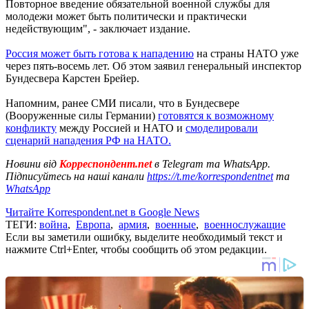
Повторное введение обязательной военной службы для
молодежи может быть политически и практически
недействующим", - заключает издание.
Россия может быть готова к нападению
на страны НАТО уже
через пять-восемь лет. Об этом заявил генеральный инспектор
Бундесвера Карстен Брейер.
Напомним, ранее СМИ писали, что в Бундесвере
(Вооруженные силы Германии)
готовятся к возможному
конфликту
между Россией и НАТО и
смоделировали
сценарий нападения РФ на НАТО.
Новини від
Корреспондент.net
в Telegram та WhatsApp.
Підписуйтесь на наші канали
https://t.me/korrespondentnet
та
WhatsApp
Читайте Korrespondent.net в Google News
ТЕГИ:
война
,
Европа
,
армия
,
военные
,
военнослужащие
Если вы заметили ошибку, выделите необходимый текст и
нажмите Ctrl+Enter, чтобы сообщить об этом редакции.