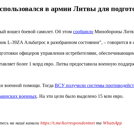
пользовался в армии Литвы для подгото
рый вошел боевой самолет. Об этом
сообщило
Минобороны Литвы 
ик L-39ZA Альбатрос в разобранном состоянии", – говорится в
подготовки офицеров управления истребителями, обеспечивающим
вляет более 1 млрд евро. Литва предоставила военную поддержк
тии военной помощи. Тогда
ВСУ получили системы противодейст
раинских военных
. На эти цели было выделено 15 млн евро.
тесь на наші канали
https://t.me/korrespondentnet
та
WhatsApp