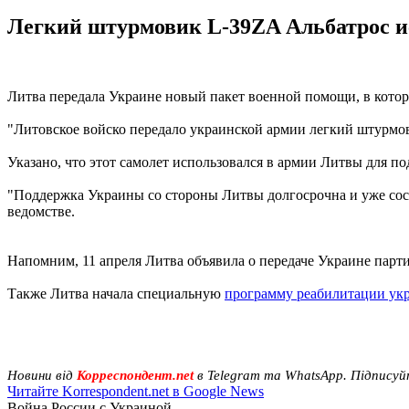
Легкий штурмовик L-39ZA Альбатрос ис
Литва передала Украине новый пакет военной помощи, в кото
"Литовское войско передало украинской армии легкий штурмов
Указано, что этот самолет использовался в армии Литвы для 
"Поддержка Украины со стороны Литвы долгосрочна и уже соста
ведомстве.
Напомним, 11 апреля Литва объявила о передаче Украине пар
Также Литва начала специальную
программу реабилитации ук
Новини від
Корреспондент.net
в Telegram та WhatsApp. Підписуй
Читайте Korrespondent.net в Google News
Война России с Украиной