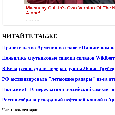
ЧИТАЙТЕ ТАКЖЕ
Правительство Армении во главе с Пашиняном по
Появились спутниковые снимки складов Wildberr
В Беларуси осудили лидера группы Ляпис Трубе
РФ активизировала "летающие радары" из-за а
Польские F-16 перехватили российский самолет-
Россия собрала рекордный нефтяной конвой в Ар
Читать комментарии