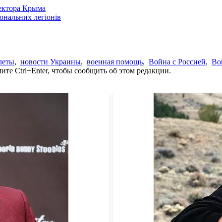
сектора Крыма
іональних легіонів
леты
,
новости Украины
,
военная помощь
,
Война с Россией
,
Во
те Ctrl+Enter, чтобы сообщить об этом редакции.