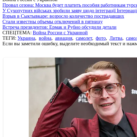
Провал сезона: Москва будет платить пособия работникам тур
У Сухопутних військах зробили заяву щодо інтеграції Інтернац
Взрыв в Сыктывкаре: возросло количество пострадавших
Стали известны объемы отключений в пятницу
Встреча президентов: Ермак и Рубио обсудили детали
СПЕЦТЕМА:
Война России с Украиной
ТЕГИ:
Украина
,
война
,
авиация
,
самолет
,
фото
,
Литва
,
само
Если вы заметили ошибку, выделите необходимый текст и нажми