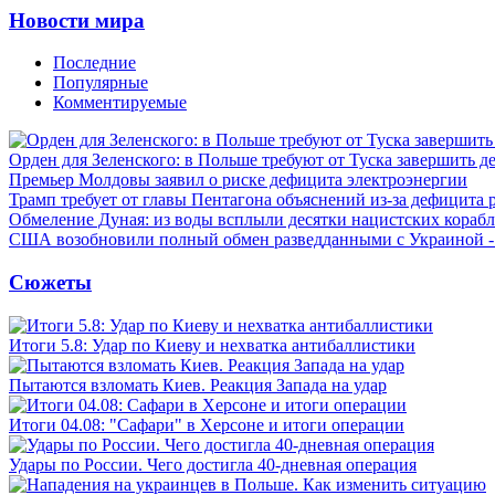
Новости мира
Последние
Популярные
Комментируемые
Орден для Зеленского: в Польше требуют от Туска завершить д
Премьер Молдовы заявил о риске дефицита электроэнергии
Трамп требует от главы Пентагона объяснений из-за дефицита 
Обмеление Дуная: из воды всплыли десятки нацистских кораб
США возобновили полный обмен разведданными с Украиной 
Сюжеты
Итоги 5.8: Удар по Киеву и нехватка антибаллистики
Пытаются взломать Киев. Реакция Запада на удар
Итоги 04.08: "Сафари" в Херсоне и итоги операции
Удары по России. Чего достигла 40-дневная операция