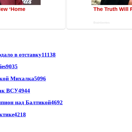
дало в отставку
11138
ies
9035
цкой Михалка
5096
так ВСУ
4944
шпион над Балтикой
4692
ктике
4218