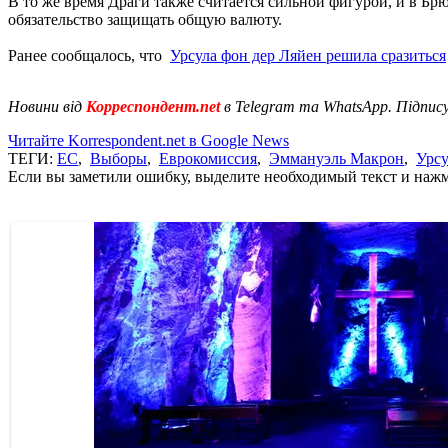
В то же время Драги также считается сильной фигурой, и в Брю
обязательство защищать общую валюту.
Ранее сообщалось, что
Урсула фон дер Ляйен решила сразиться
Новини від
Корреспондент.net
в Telegram та WhatsApp. Підпис
Читайте Korrespondent.net в Google News
ТЕГИ:
ЕС
,
Выборы
,
Еврокомиссия
,
Эммануэль Макрон
,
Урсу
Если вы заметили ошибку, выделите необходимый текст и нажми