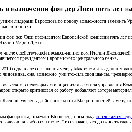
в назначении фон дер Ляен пять лет наза
гими лидерами Евросоюза по поводу возможности заменить Урс
нные источники.
и фон дер Ляен президентом Европейской комиссии пять лет наз
 Италии Марио Драги.
ом числе с действующей премьер-министром Италии Джорджией 
лявшегося президентом Европейского центрального банка.
в 2019 году после соглашения между Макроном и тогдашним кан
о чиновника, она, возможно, уничтожила свои шансы, чрезмерно
вольством в некоторых столицах из-за ее стиля управления Комис
рон открыто критиковал ее работу, добавляют авторы материал
Ляен, не уверены, действительно ли Макрон ищет ей замену, ока
ным фаворитом, отмечает Bloomberg, поскольку
она является вед
о голосов на выборах в июне. Это означает, что должность главы