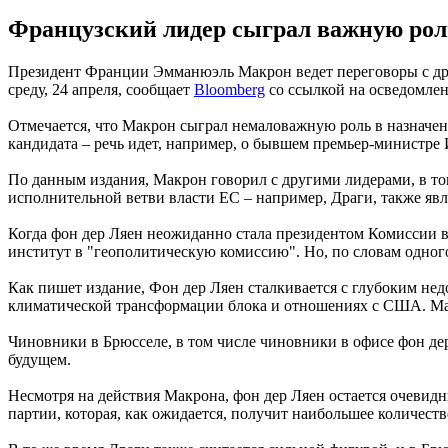
Французский лидер сыграл важную роль 
Президент Франции Эмманюэль Макрон ведет переговоры с дру
среду, 24 апреля, сообщает
Bloomberg
со ссылкой на осведомле
Отмечается, что Макрон сыграл немаловажную роль в назначени
кандидата – речь идет, например, о бывшем премьер-министре
По данным издания, Макрон говорил с другими лидерами, в т
исполнительной ветви власти ЕС – например, Драги, также яв
Когда фон дер Ляен неожиданно стала президентом Комиссии 
институт в "геополитическую комиссию". Но, по словам одног
Как пишет издание, Фон дер Ляен сталкивается с глубоким недо
климатической трансформации блока и отношениях с США. Мак
Чиновники в Брюсселе, в том числе чиновники в офисе фон дер 
будущем.
Несмотря на действия Макрона, фон дер Ляен остается очевид
партии, которая, как ожидается, получит наибольшее количеств