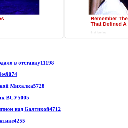
дало в отставку
11198
ies
9074
цкой Михалка
5728
так ВСУ
5005
шпион над Балтикой
4712
ктике
4255