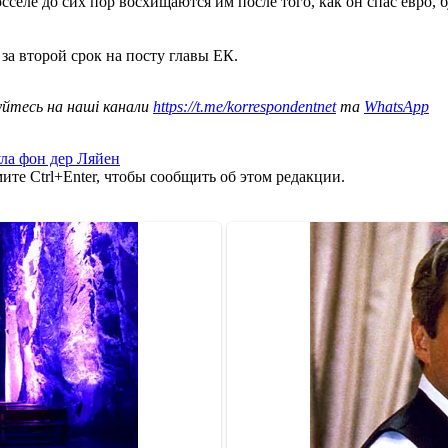
сселе до сих пор восхищаются им после того, как он спас евро, 
за второй срок на посту главы ЕК.
уйтесь на наші канали
https://t.me/korrespondentnet
та
WhatsApp
ла фон дер Ляйен
те Ctrl+Enter, чтобы сообщить об этом редакции.