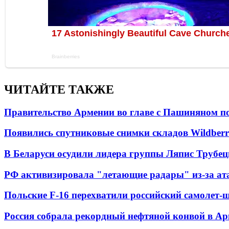
ЧИТАЙТЕ ТАКЖЕ
Правительство Армении во главе с Пашиняном по
Появились спутниковые снимки складов Wildberr
В Беларуси осудили лидера группы Ляпис Трубе
РФ активизировала "летающие радары" из-за а
Польские F-16 перехватили российский самолет-
Россия собрала рекордный нефтяной конвой в Ар