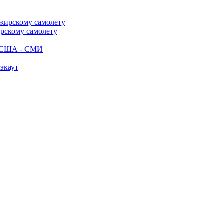
ирскому самолету
ак США - СМИ
лэкаут