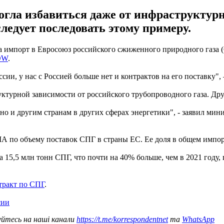
огла избавиться даже от инфраструктурн
ледует последовать этому примеру.
 импорт в Евросоюз российского сжиженного природного газа (
DW
.
сии, у нас с Россией больше нет и контрактов на его поставку"
уктурной зависимости от российского трубопроводного газа. Дру
но и другим странам в других сферах энергетики", - заявил мини
ША по объему поставок СПГ в страны ЕС. Ее доля в общем импор
5,5 млн тонн CПГ, что почти на 40% больше, чем в 2021 году, 
тракт по СПГ
.
сии
уйтесь на наші канали
https://t.me/korrespondentnet
та
WhatsApp