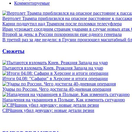
Комментируемые
Вертолет Трампа приблизился на опасное расстояние к пассаж
Карни подшутил над Трампом после поломки телесуфлера
Иран угрожает соседним странам ударами в случае новых ат
Второй за день: в России похоронили еще одного генерала
В третий раз за две недели: в Грузии произошел масштабный б
Сюжеты
Пытаются взломать Киев. Реакция Запада на удар
Итоги 04.08: "Сафари" в Херсоне и итоги операции
Удары по России. Чего достигла 40-дневная операция
Нападения на украинцев в Польше. Как изменить ситуацию
СВЧшник убил девушку: новые детали резни