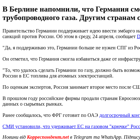
В Берлине напомнили, что Германия см
трубопроводного газа. Другим странам с
Правительство Германии поддерживает идею ввести эмбарго на
санкций против России. Об этом в среду, 24 апреля, сообщает
"Да, я поддерживаю это, Германии больше не нужен СПГ из Рос
Он отметил, что Германия смогла избавиться даже от инфрастр
"То, что удалось сделать Германии по газу, должно быть возмож
России в ЕС топлива для атомных электростанций.
По оценкам экспертов, Россия занимает второе место после С
В прошлом году российские фирмы продали странам Евросоюза 1
данных о сырьевых рынках.
Ранее сообщалось, что ФРГ готовит по ОАЭ
долгосрочный кон
СМИ установили, что удерживает ЕС на газовом "крючке" Рос
Новини від
Корреспондент.net
в Telegram та WhatsApp. Підпис