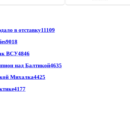
дало в отставку
11109
ies
9018
так ВСУ
4846
шпион над Балтикой
4635
цкой Михалка
4425
ктике
4177