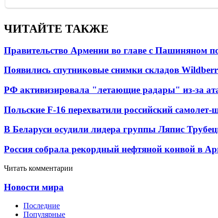
ЧИТАЙТЕ ТАКЖЕ
Правительство Армении во главе с Пашиняном по
Появились спутниковые снимки складов Wildberr
РФ активизировала "летающие радары" из-за а
Польские F-16 перехватили российский самолет-
В Беларуси осудили лидера группы Ляпис Трубе
Россия собрала рекордный нефтяной конвой в Ар
Читать комментарии
Новости мира
Последние
Популярные