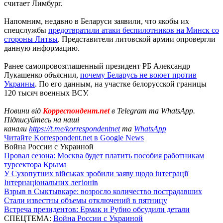
считает Лимбург.
Напомним, недавно в Беларуси заявили, что якобы их
спецслужбы
предотвратили атаки беспилотников на Минск со
стороны Литвы
. Представители литовской армии опровергли
данную информацию.
Ранее самопровозглашенный президент РБ Александр
Лукашенко объяснил,
почему Беларусь не воюет против
Украины
. По его данным, на участке белорусской границы
120 тысяч военных ВСУ.
Новини від
Корреспондент.net
в Telegram та WhatsApp.
Підписуйтесь на наші
канали
https://t.me/korrespondentnet
та
WhatsApp
Читайте Korrespondent.net в Google News
Война России с Украиной
Провал сезона: Москва будет платить пособия работникам
турсектора Крыма
У Сухопутних військах зробили заяву щодо інтеграції
Інтернаціональних легіонів
Взрыв в Сыктывкаре: возросло количество пострадавших
Стали известны объемы отключений в пятницу
Встреча президентов: Ермак и Рубио обсудили детали
СПЕЦТЕМА:
Война России с Украиной