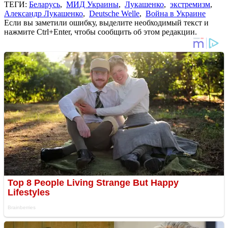
ТЕГИ:
Беларусь
,
МИД Украины
,
Лукашенко
,
экстремизм
,
Александр Лукашенко
,
Deutsche Welle
,
Война в Украине
Если вы заметили ошибку, выделите необходимый текст и
нажмите Ctrl+Enter, чтобы сообщить об этом редакции.