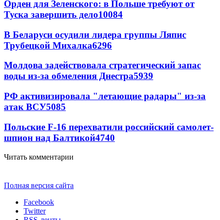
Орден для Зеленского: в Польше требуют от
Туска завершить дело
10084
В Беларуси осудили лидера группы Ляпис
Трубецкой Михалка
6296
Молдова задействовала стратегический запас
воды из-за обмеления Днестра
5939
РФ активизировала "летающие радары" из-за
атак ВСУ
5085
Польские F-16 перехватили российский самолет-
шпион над Балтикой
4740
Читать комментарии
Полная версия сайта
Facebook
Twitter
RSS-ленты