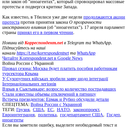
или закон об "иноагентах", который спровоцировал массовые
протесты и подвергся критике Запада.
Как известно, в Тбилиси уже две недели
продолжаются акции
протеста
против принятия закона
О прозрачности
иностранного влияния
(об "иноагентах"). 17 апреля парламент
страны
принял его в первом чтении
.
Новини від
Корреспондент.net
в Telegram та WhatsApp.
Підписуйтесь на наші
канали
https://t.me/korrespondentnet
та
WhatsApp
Читайте Korrespondent.net в Google News
Война России с Украиной
Провал сезона: Москва будет платить пособия работникам
турсектора Крыма
У Сухопутних військах зробили заяву щодо інтеграції
Інтернаціональних легіонів
Взрыв в Сыктывкаре: возросло количество пострадавших
Стали известны объемы отключений в пятницу
Встреча президентов: Ермак и Рубио обсудили детали
СПЕЦТЕМА:
Война России с Украиной
ТЕГИ:
Грузия
,
США
,
ЕС
,
НАТО
,
законопроект
,
Евроинтеграция
,
политика
,
госдепартамент США
,
Госдеп
,
иноагенты
Если вы заметили ошибку, выделите необходимый текст и