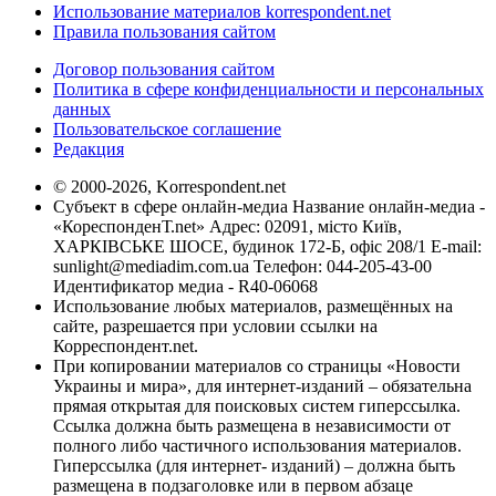
Использование материалов korrespondent.net
Правила пользования сайтом
Договор пользования сайтом
Политика в сфере конфиденциальности и персональных
данных
Пользовательское соглашение
Редакция
© 2000-2026, Korrespondent.net
Субъект в сфере онлайн-медиа Название онлайн-медиа -
«КореспонденТ.net» Адрес: 02091, місто Київ,
ХАРКІВСЬКЕ ШОСЕ, будинок 172-Б, офіс 208/1 E-mail:
sunlight@mediadim.com.ua
Телефон: 044-205-43-00
Идентификатор медиа - R40-06068
Использование любых материалов, размещённых на
сайте, разрешается при условии ссылки на
Корреспондент.net.
При копировании материалов со страницы «Новости
Украины и мира», для интернет-изданий – обязательна
прямая открытая для поисковых систем гиперссылка.
Ссылка должна быть размещена в независимости от
полного либо частичного использования материалов.
Гиперссылка (для интернет- изданий) – должна быть
размещена в подзаголовке или в первом абзаце