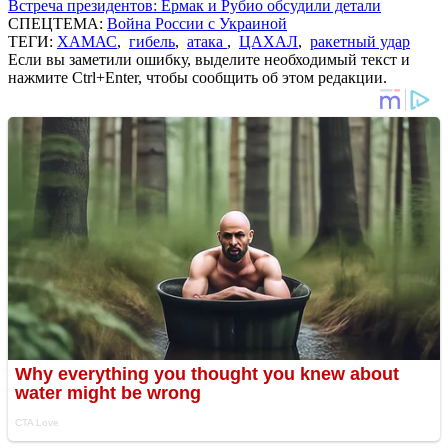
Встреча президентов: Ермак и Рубио обсудили детали
СПЕЦТЕМА:
Война России с Украиной
ТЕГИ:
ХАМАС
,
гибель
,
атака
,
ЦАХАЛ
,
ракетный удар
Если вы заметили ошибку, выделите необходимый текст и
нажмите Ctrl+Enter, чтобы сообщить об этом редакции.