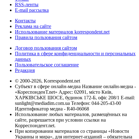
RSS-ленты
E-mail рассылка
Контакты
Реклама на сайте
Использование материалов korrespondent.net
Правила пользования сайтом
Договор пользования сайтом
Политика в сфере конфиденциальности и персональных
данных
Пользовательское соглашение
Редакция
© 2000-2026, Korrespondent.net
Субъект в сфере онлайн-медиа Название онлайн-медиа -
«КореспонденТ.net» Адрес: 02091, місто Київ,
ХАРКІВСЬКЕ ШОСЕ, будинок 172-Б, офіс 208/1 E-mail:
sunlight@mediadim.com.ua
Телефон: 044-205-43-00
Идентификатор медиа - R40-06068
Использование любых материалов, размещённых на
сайте, разрешается при условии ссылки на
Корреспондент.net.
При копировании материалов со страницы «Новости
Украины и мира», для интернет-изданий – обязательна