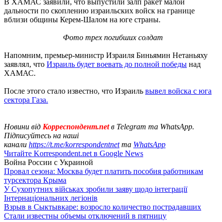
В ХАМАС заявили, что выпустили залп ракет малой
дальности по скоплению израильских войск на границе
вблизи общины Керем-Шалом на юге страны.
Фото трех погибших солдат
Напомним, премьер-министр Израиля Биньямин Нетаньяху
заявлял, что
Израиль будет воевать до полной победы
над
ХАМАС.
После этого стало известно, что Израиль
вывел войска с юга
сектора Газа.
Новини від
Корреспондент.net
в Telegram та WhatsApp.
Підписуйтесь на наші
канали
https://t.me/korrespondentnet
та
WhatsApp
Читайте Korrespondent.net в Google News
Война России с Украиной
Провал сезона: Москва будет платить пособия работникам
турсектора Крыма
У Сухопутних військах зробили заяву щодо інтеграції
Інтернаціональних легіонів
Взрыв в Сыктывкаре: возросло количество пострадавших
Стали известны объемы отключений в пятницу