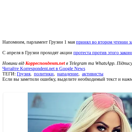
Напомним, парламент Грузии 1 мая
принял во втором чтении з
С апреля в Грузии проходят акции
протеста против этого закон
Новини від
Корреспондент.net
в Telegram та WhatsApp. Підпис
Читайте Korrespondent.net в Google News
ТЕГИ:
Грузия
,
политики
,
нападение
,
активисты
Если вы заметили ошибку, выделите необходимый текст и нажми