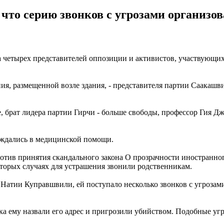
что серию звонков с угрозами организов
 четырех представителей оппозиции и активистов, участвующих 
ния, размещенной возле здания, - представителя партии Саакаш
, брат лидера партии Гирчи - больше свободы, профессор Гия Д
нуждались в медицинской помощи.
ротив принятия скандального закона О прозрачности иностранно
которых случаях для устрашения звонили родственникам.
Натии Куправшвили, ей поступало несколько звонков с угрозами
онка ему назвали его адрес и пригрозили убийством. Подобные 