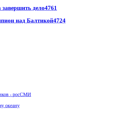
а завершить дело
4761
шпион над Балтикой
4724
ников - росСМИ
му океану