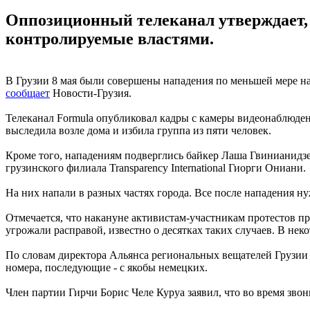
Оппозиционный телеканал утверждает, 
контролируемые властями.
В Грузии 8 мая были совершены нападения по меньшей мере на
сообщает
Новости-Грузия.
Телеканал Formula опубликовал кадры с камеры видеонаблюде
выследила возле дома и избила группа из пяти человек.
Кроме того, нападениям подверглись байкер Лаша Гвинианидзе
грузинского филиала Transparency International Гиорги Ониани.
На них напали в разных частях города. Все после нападения 
Отмечается, что накануне активистам-участникам протестов п
угрожали расправой, известно о десятках таких случаев. В не
По словам директора Альянса региональных вещателей Грузии 
номера, последующие - с якобы немецких.
Член партии Гирчи Борис Челе Куруа заявил, что во время зв