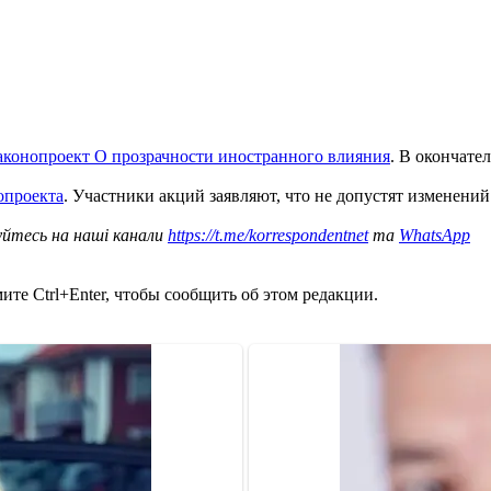
аконопроект О прозрачности иностранного влияния
. В окончате
опроекта
. Участники акций заявляют, что не допустят изменений
уйтесь на наші канали
https://t.me/korrespondentnet
та
WhatsApp
те Ctrl+Enter, чтобы сообщить об этом редакции.