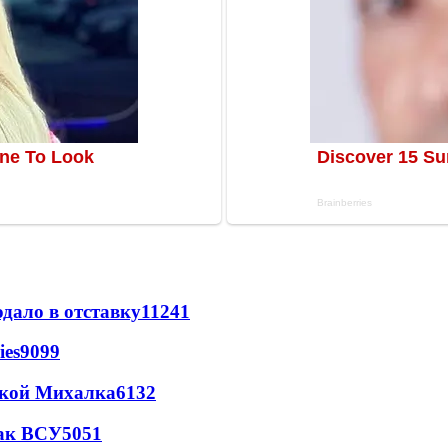
дало в отставку
11241
ies
9099
цкой Михалка
6132
так ВСУ
5051