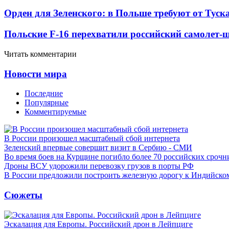
Орден для Зеленского: в Польше требуют от Туск
Польские F-16 перехватили российский самолет-
Читать комментарии
Новости мира
Последние
Популярные
Комментируемые
В России произошел масштабный сбой интернета
Зеленский впервые совершит визит в Сербию - СМИ
Во время боев на Курщине погибло более 70 российских сроч
Дроны ВСУ удорожили перевозку грузов в порты РФ
В России предложили построить железную дорогу к Индийско
Сюжеты
Эскалация для Европы. Российский дрон в Лейпциге