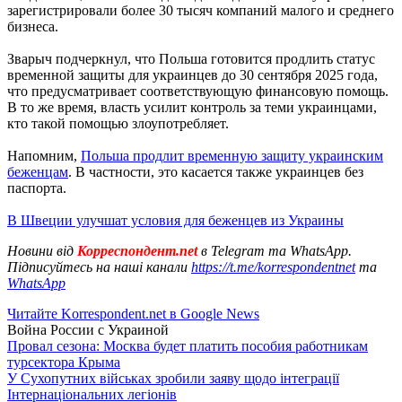
зарегистрировали более 30 тысяч компаний малого и среднего
бизнеса.
Зварыч подчеркнул, что Польша готовится продлить статус
временной защиты для украинцев до 30 сентября 2025 года,
что предусматривает соответствующую финансовую помощь.
В то же время, власть усилит контроль за теми украинцами,
кто такой помощью злоупотребляет.
Напомним,
Польша продлит временную защиту украинским
беженцам
. В частности, это касается также украинцев без
паспорта.
В Швеции улучшат условия для беженцев из Украины
Новини від
Корреспондент.net
в Telegram та WhatsApp.
Підписуйтесь на наші канали
https://t.me/korrespondentnet
та
WhatsApp
Читайте Korrespondent.net в Google News
Война России с Украиной
Провал сезона: Москва будет платить пособия работникам
турсектора Крыма
У Сухопутних військах зробили заяву щодо інтеграції
Інтернаціональних легіонів