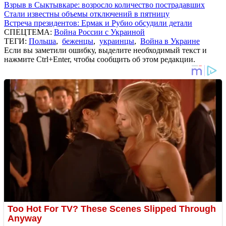
Взрыв в Сыктывкаре: возросло количество пострадавших
Стали известны объемы отключений в пятницу
Встреча президентов: Ермак и Рубио обсудили детали
СПЕЦТЕМА:
Война России с Украиной
ТЕГИ:
Польша
,
беженцы
,
украинцы
,
Война в Украине
Если вы заметили ошибку, выделите необходимый текст и
нажмите Ctrl+Enter, чтобы сообщить об этом редакции.