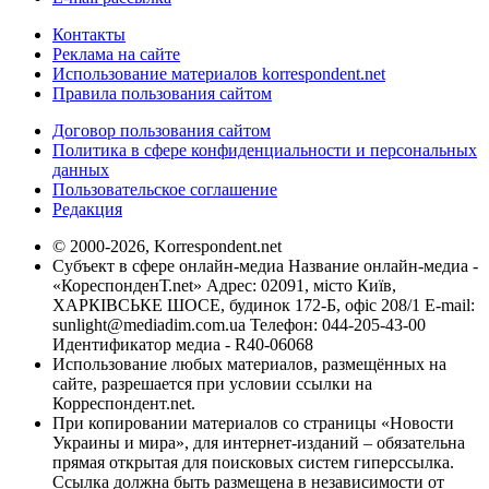
Контакты
Реклама на сайте
Использование материалов korrespondent.net
Правила пользования сайтом
Договор пользования сайтом
Политика в сфере конфиденциальности и персональных
данных
Пользовательское соглашение
Редакция
© 2000-2026, Korrespondent.net
Субъект в сфере онлайн-медиа Название онлайн-медиа -
«КореспонденТ.net» Адрес: 02091, місто Київ,
ХАРКІВСЬКЕ ШОСЕ, будинок 172-Б, офіс 208/1 E-mail:
sunlight@mediadim.com.ua
Телефон: 044-205-43-00
Идентификатор медиа - R40-06068
Использование любых материалов, размещённых на
сайте, разрешается при условии ссылки на
Корреспондент.net.
При копировании материалов со страницы «Новости
Украины и мира», для интернет-изданий – обязательна
прямая открытая для поисковых систем гиперссылка.
Ссылка должна быть размещена в независимости от