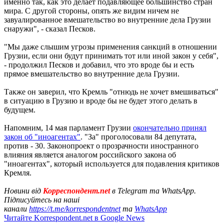
именно так, как это делает подавляющее большинство стран
мира. С другой стороны, опять же видим ничем не
завуалированное вмешательство во внутренние дела Грузии
снаружи", - сказал Песков.
"Мы даже слышим угрозы применения санкций в отношении
Грузии, если они будут принимать тот или иной закон у себя",
- продолжил Песков и добавил, что это вроде бы и есть
прямое вмешательство во внутренние дела Грузии.
Также он заверил, что Кремль "отнюдь не хочет вмешиваться"
в ситуацию в Грузию и вроде бы не будет этого делать в
будущем.
Напомним, 14 мая парламент Грузии
окончательно принял
закон об "иноагентах"
. "За" проголосовали 84 депутата,
против - 30. Законопроект о прозрачности иностранного
влияния является аналогом российского закона об
"иноагентах", который используется для подавления критиков
Кремля.
Новини від
Корреспондент.net
в Telegram та WhatsApp.
Підписуйтесь на наші
канали
https://t.me/korrespondentnet
та
WhatsApp
Читайте Korrespondent.net в Google News