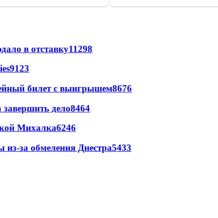
дало в отставку
11298
ies
9123
рейный билет с выигрышем
8676
а завершить дело
8464
цкой Михалка
6246
ы из-за обмеления Днестра
5433