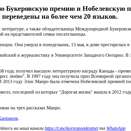
 Букеровскую премию и Нобелевскую пр
 переведены на более чем 20 языков.
о литературе, а также обладательница Международной Букеровс
ой на представителей семьи писательницы.
енции. Она умерла в понедельник, 13 мая, в доме престарелых в
лийский и журналистику в Университете Западного Онтарио. В 1
8 году, получил высшую литературную награду Канады - премию
гресс любви". В 1997 году она получила приз Всемирной организ
 2013 году Элис Манро была отмечена Нобелевской премией по 
велл, последний из которых "Дорогая жизнь" вышла в 2012 году
нован на трех рассказах Манро.
Капранов
.
уйтесь на наші канали
https://t.me/korrespondentnet
та
WhatsApp