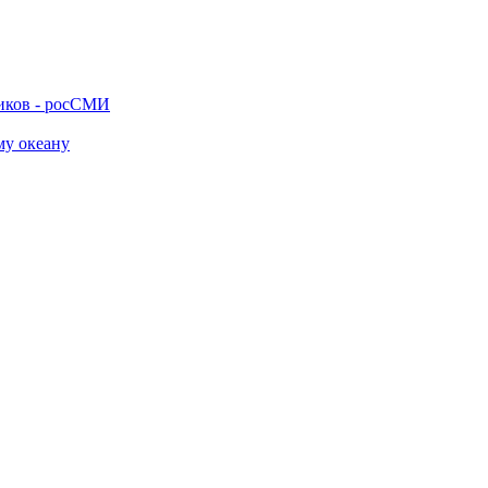
ников - росСМИ
му океану