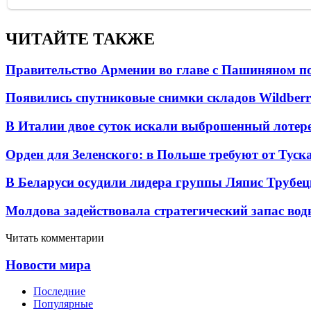
ЧИТАЙТЕ ТАКЖЕ
Правительство Армении во главе с Пашиняном по
Появились спутниковые снимки складов Wildberr
В Италии двое суток искали выброшенный лоте
Орден для Зеленского: в Польше требуют от Туск
В Беларуси осудили лидера группы Ляпис Трубе
Молдова задействовала стратегический запас вод
Читать комментарии
Новости мира
Последние
Популярные