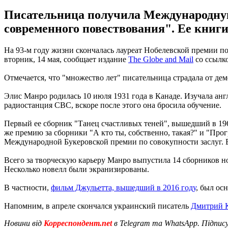
Писательница получила Международную
современного повествования". Ее книги
На 93-м году жизни скончалась лауреат Нобелевской премии п
вторник, 14 мая, сообщает издание
The Globe and Mail
со ссылк
Отмечается, что "множество лет" писательница страдала от дем
Элис Манро родилась 10 июля 1931 года в Канаде. Изучала анг
радиостанция CBC, вскоре после этого она бросила обучение.
Первый ее сборник "Танец счастливых теней", вышедший в 196
же премию за сборники "А кто ты, собственно, такая?" и "Про
Международной Букеровской премии по совокупности заслуг. В
Всего за творческую карьеру Манро выпустила 14 сборников но
Несколько новелл были экранизированы.
В частности,
фильм Джульетта, вышедший в 2016 году
, был ос
Напомним, в апреле скончался украинский писатель
Дмитрий 
Новини від
Корреспондент.net
в Telegram та WhatsApp. Підпис