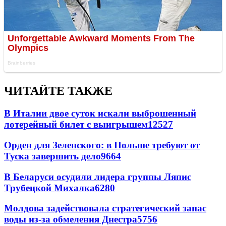
ЧИТАЙТЕ ТАКЖЕ
В Италии двое суток искали выброшенный
лотерейный билет с выигрышем
12527
Орден для Зеленского: в Польше требуют от
Туска завершить дело
9664
В Беларуси осудили лидера группы Ляпис
Трубецкой Михалка
6280
Молдова задействовала стратегический запас
воды из-за обмеления Днестра
5756