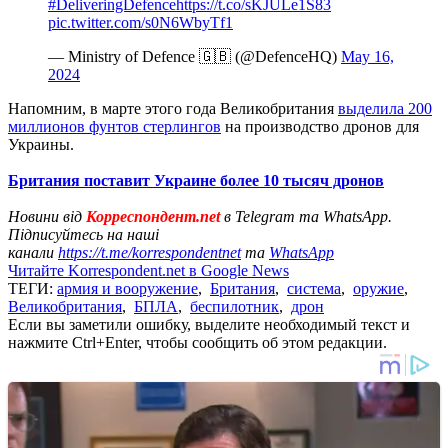
#DeliveringDefence
https://t.co/sKJULe1S83
pic.twitter.com/s0N6WbyTf1
— Ministry of Defence 🇬🇧 (@DefenceHQ)
May 16,
2024
Напомним, в марте этого года Великобритания
выделила 200
миллионов фунтов стерлингов
на производство дронов для
Украины.
Британия поставит Украине более 10 тысяч дронов
Новини від
Корреспондент.net
в Telegram та WhatsApp.
Підписуйтесь на наші
канали
https://t.me/korrespondentnet
та
WhatsApp
Читайте Korrespondent.net в Google News
ТЕГИ:
армия и вооружение
,
Британия
,
система
,
оружие
,
Великобритания
,
БПЛА
,
беспилотник
,
дрон
Если вы заметили ошибку, выделите необходимый текст и
нажмите Ctrl+Enter, чтобы сообщить об этом редакции.