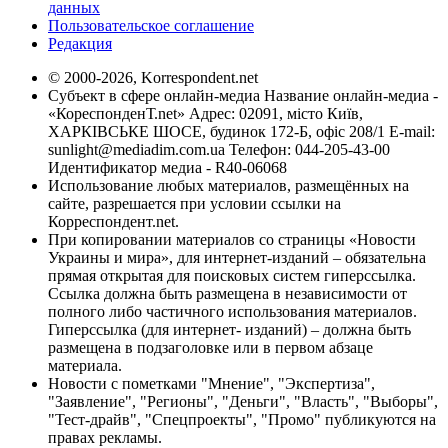
данных
Пользовательское соглашение
Редакция
© 2000-2026, Korrespondent.net
Субъект в сфере онлайн-медиа Название онлайн-медиа -
«КореспонденТ.net» Адрес: 02091, місто Київ,
ХАРКІВСЬКЕ ШОСЕ, будинок 172-Б, офіс 208/1 E-mail:
sunlight@mediadim.com.ua
Телефон: 044-205-43-00
Идентификатор медиа - R40-06068
Использование любых материалов, размещённых на
сайте, разрешается при условии ссылки на
Корреспондент.net.
При копировании материалов со страницы «Новости
Украины и мира», для интернет-изданий – обязательна
прямая открытая для поисковых систем гиперссылка.
Ссылка должна быть размещена в независимости от
полного либо частичного использования материалов.
Гиперссылка (для интернет- изданий) – должна быть
размещена в подзаголовке или в первом абзаце
материала.
Новости с пометками "Мнение", "Экспертиза",
"Заявление", "Регионы", "Деньги", "Власть", "Выборы",
"Тест-драйв", "Спецпроекты", "Промо" публикуются на
правах рекламы.