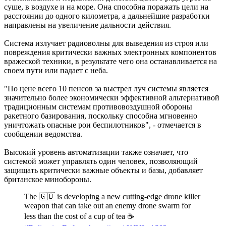
суше, в воздухе и на море. Она способна поражать цели на
расстоянии до одного километра, а дальнейшие разработки
направлены на увеличение дальности действия.
Система излучает радиоволны для выведения из строя или
повреждения критически важных электронных компонентов
вражеской техники, в результате чего она останавливается на
своем пути или падает с неба.
"По цене всего 10 пенсов за выстрел луч системы является
значительно более экономически эффективной альтернативой
традиционным системам противовоздушной обороны
ракетного базирования, поскольку способна мгновенно
уничтожать опасные рои беспилотников", - отмечается в
сообщении ведомства.
Высокий уровень автоматизации также означает, что
системой может управлять один человек, позволяющий
защищать критически важные объекты и базы, добавляет
британское минобороны.
The 🇬🇧 is developing a new cutting-edge drone killer
weapon that can take out an enemy drone swarm for
less than the cost of a cup of tea ☕