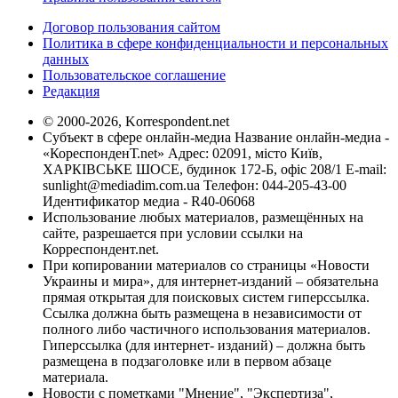
Договор пользования сайтом
Политика в сфере конфиденциальности и персональных
данных
Пользовательское соглашение
Редакция
© 2000-2026, Korrespondent.net
Субъект в сфере онлайн-медиа Название онлайн-медиа -
«КореспонденТ.net» Адрес: 02091, місто Київ,
ХАРКІВСЬКЕ ШОСЕ, будинок 172-Б, офіс 208/1 E-mail:
sunlight@mediadim.com.ua
Телефон: 044-205-43-00
Идентификатор медиа - R40-06068
Использование любых материалов, размещённых на
сайте, разрешается при условии ссылки на
Корреспондент.net.
При копировании материалов со страницы «Новости
Украины и мира», для интернет-изданий – обязательна
прямая открытая для поисковых систем гиперссылка.
Ссылка должна быть размещена в независимости от
полного либо частичного использования материалов.
Гиперссылка (для интернет- изданий) – должна быть
размещена в подзаголовке или в первом абзаце
материала.
Новости с пометками "Мнение", "Экспертиза",