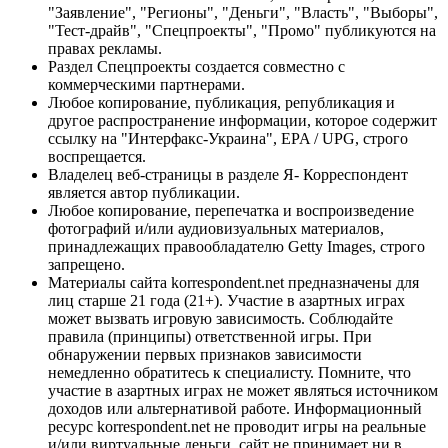
"Заявление", "Регионы", "Деньги", "Власть", "Выборы",
"Тест-драйв", "Спецпроекты", "Промо" публикуются на
правах рекламы.
Раздел Спецпроекты создается совместно с
коммерческими партнерами.
Любое копирование, публикация, републикация и
другое распространение информации, которое содержит
ссылку на "Интерфакс-Украина", EPA / UPG, строго
воспрещается.
Владелец веб-страницы в разделе Я- Корреспондент
является автор публикации.
Любое копирование, перепечатка и воспроизведение
фотографий и/или аудиовизуальных материалов,
принадлежащих правообладателю Getty Images, строго
запрещено.
Материалы сайта korrespondent.net предназначены для
лиц старше 21 года (21+). Участие в азартных играх
может вызвать игровую зависимость. Соблюдайте
правила (принципы) ответственной игры. При
обнаружении первых признаков зависимости
немедленно обратитесь к специалисту. Помните, что
участие в азартных играх не может являться источником
доходов или альтернативой работе. Информационный
ресурс korrespondent.net не проводит игры на реальные
и/или виртуальные деньги, сайт не принимает ни в