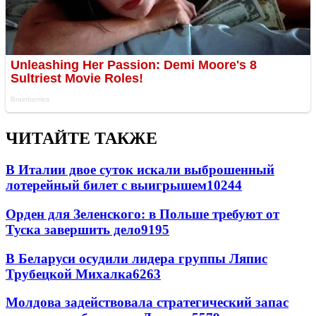
ЧИТАЙТЕ ТАКЖЕ
В Италии двое суток искали выброшенный
лотерейный билет с выигрышем
10244
Орден для Зеленского: в Польше требуют от
Туска завершить дело
9195
В Беларуси осудили лидера группы Ляпис
Трубецкой Михалка
6263
Молдова задействовала стратегический запас