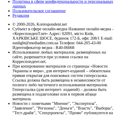
Политика в сфере конфиденциальности и персональных
данных
Пользовательское соглашение
Редакция
© 2000-2026, Korrespondent.net
Субъект в сфере онлайн-медиа Название онлайн-медиа -
«КореспонденТ.net» Адрес: 02091, місто Київ,
ХАРКІВСЬКЕ ШОСЕ, будинок 172-Б, офіс 208/1 E-mail:
sunlight@mediadim.com.ua
Телефон: 044-205-43-00
Идентификатор медиа - R40-06068
Использование любых материалов, размещённых на
сайте, разрешается при условии ссылки на
Корреспондент.net.
При копировании материалов со страницы «Новости
Украины и мира», для интернет-изданий – обязательна
прямая открытая для поисковых систем гиперссылка.
Ссылка должна быть размещена в независимости от
полного либо частичного использования материалов.
Гиперссылка (для интернет- изданий) – должна быть
размещена в подзаголовке или в первом абзаце
материала.
Новости с пометками "Мнение", "Экспертиза",
"Заявление", "Регионы", "Деньги", "Власть", "Выборы",
"Тест-драйв", "Спецпроекты", "Промо" публикуются на