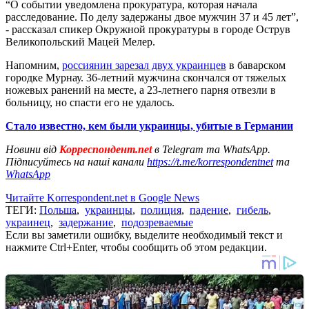
“О событии уведомлена прокуратура, которая начала
расследование. По делу задержаны двое мужчин 37 и 45 лет”,
- рассказал спикер Окружной прокуратуры в городе Острув
Великопольский Мацей Мелер.
Напомним,
россиянин зарезал двух украинцев
в баварском
городке Мурнау. 36-летний мужчина скончался от тяжелых
ножевых ранений на месте, а 23-летнего парня отвезли в
больницу, но спасти его не удалось.
Стало известно, кем были украинцы, убитые в Германии
Новини від
Корреспондент.net
в Telegram та WhatsApp.
Підписуйтесь на наші канали
https://t.me/korrespondentnet
та
WhatsApp
Читайте Korrespondent.net в Google News
ТЕГИ:
Польша
,
украинцы
,
полиция
,
падение
,
гибель
,
украинец
,
задержание
,
подозреваемые
Если вы заметили ошибку, выделите необходимый текст и
нажмите Ctrl+Enter, чтобы сообщить об этом редакции.