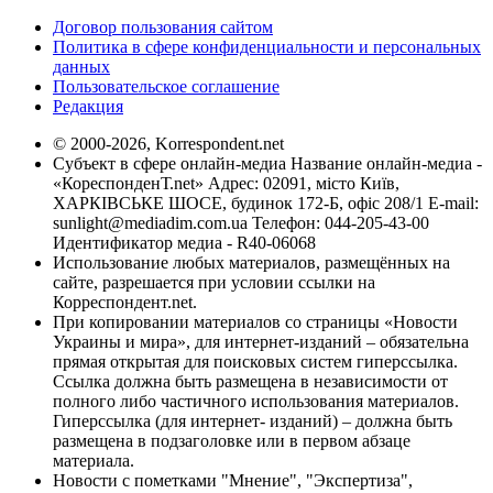
Договор пользования сайтом
Политика в сфере конфиденциальности и персональных
данных
Пользовательское соглашение
Редакция
© 2000-2026, Korrespondent.net
Субъект в сфере онлайн-медиа Название онлайн-медиа -
«КореспонденТ.net» Адрес: 02091, місто Київ,
ХАРКІВСЬКЕ ШОСЕ, будинок 172-Б, офіс 208/1 E-mail:
sunlight@mediadim.com.ua
Телефон: 044-205-43-00
Идентификатор медиа - R40-06068
Использование любых материалов, размещённых на
сайте, разрешается при условии ссылки на
Корреспондент.net.
При копировании материалов со страницы «Новости
Украины и мира», для интернет-изданий – обязательна
прямая открытая для поисковых систем гиперссылка.
Ссылка должна быть размещена в независимости от
полного либо частичного использования материалов.
Гиперссылка (для интернет- изданий) – должна быть
размещена в подзаголовке или в первом абзаце
материала.
Новости с пометками "Мнение", "Экспертиза",