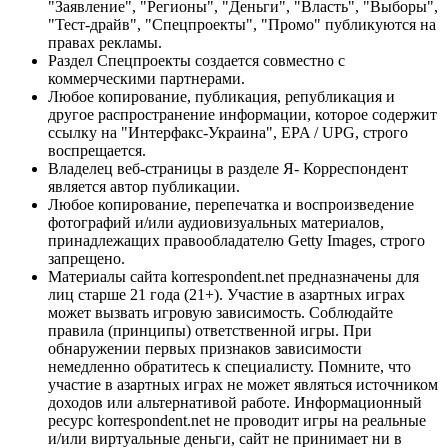
"Заявление", "Регионы", "Деньги", "Власть", "Выборы",
"Тест-драйв", "Спецпроекты", "Промо" публикуются на
правах рекламы.
Раздел Спецпроекты создается совместно с
коммерческими партнерами.
Любое копирование, публикация, републикация и
другое распространение информации, которое содержит
ссылку на "Интерфакс-Украина", EPA / UPG, строго
воспрещается.
Владелец веб-страницы в разделе Я- Корреспондент
является автор публикации.
Любое копирование, перепечатка и воспроизведение
фотографий и/или аудиовизуальных материалов,
принадлежащих правообладателю Getty Images, строго
запрещено.
Материалы сайта korrespondent.net предназначены для
лиц старше 21 года (21+). Участие в азартных играх
может вызвать игровую зависимость. Соблюдайте
правила (принципы) ответственной игры. При
обнаружении первых признаков зависимости
немедленно обратитесь к специалисту. Помните, что
участие в азартных играх не может являться источником
доходов или альтернативой работе. Информационный
ресурс korrespondent.net не проводит игры на реальные
и/или виртуальные деньги, сайт не принимает ни в