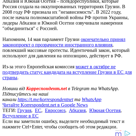
Абхазия и Южная Осетия – псевдореспублики, которые
Россия создала на оккупированных территориях Грузии. В
2008 году РФ признала их "независимость". В 2022 году,
после начала полномасштабной войны РФ против Украины,
лидеры Абхазии и Южной Осетии озвучивали намерения
"объединиться" с Россией.
Напомним, 14 мая парламент Грузии
окончательно принял
законопроект о прозрачности иностранного влияния
,
повлекший массовые протесты. Идентичный закон, который
используют для давления на оппозицию, действует в РФ.
Из-за этого Европейская комиссия
может в октябре не
подтвердить статус кандидата на вступление Грузии в ЕС для
страны
.
Новини від
Корреспондент.net
в Telegram та WhatsApp.
Підписуйтесь на наші
канали
https://t.me/korrespondentnet
та
WhatsApp
Читайте Korrespondent.net в Google News
ТЕГИ:
Грузия
,
ЕС
,
Евросоюз
,
Абхазия
,
Южная Осетия
,
Вступление в ЕС
Если вы заметили ошибку, выделите необходимый текст и
нажмите Ctrl+Enter, чтобы сообщить об этом редакции.