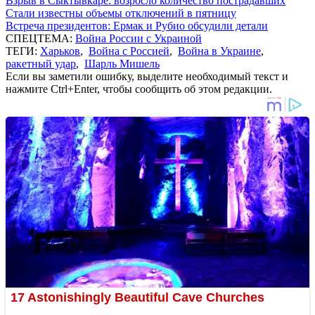
Взрыв в Сыктывкаре: возросло количество пострадавших
Стали известны объемы отключений в пятницу
Встреча президентов: Ермак и Рубио обсудили детали
СПЕЦТЕМА:
Война России с Украиной
ТЕГИ:
Харьков
,
Война с Россией
,
Война в Украине
,
ракетный удар
,
Шарль Мишель
Если вы заметили ошибку, выделите необходимый текст и
нажмите Ctrl+Enter, чтобы сообщить об этом редакции.