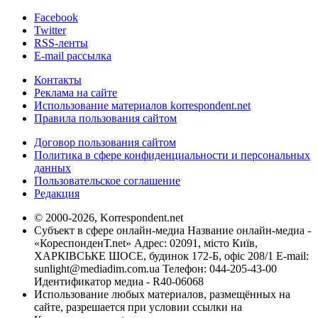
Facebook
Twitter
RSS-ленты
E-mail рассылка
Контакты
Реклама на сайте
Использование материалов korrespondent.net
Правила пользования сайтом
Договор пользования сайтом
Политика в сфере конфиденциальности и персональных
данных
Пользовательское соглашение
Редакция
© 2000-2026, Korrespondent.net
Субъект в сфере онлайн-медиа Название онлайн-медиа -
«КореспонденТ.net» Адрес: 02091, місто Київ,
ХАРКІВСЬКЕ ШОСЕ, будинок 172-Б, офіс 208/1 E-mail:
sunlight@mediadim.com.ua
Телефон: 044-205-43-00
Идентификатор медиа - R40-06068
Использование любых материалов, размещённых на
сайте, разрешается при условии ссылки на