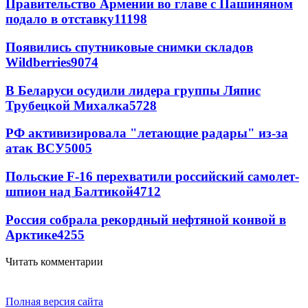
Правительство Армении во главе с Пашиняном
подало в отставку
11198
Появились спутниковые снимки складов
Wildberries
9074
В Беларуси осудили лидера группы Ляпис
Трубецкой Михалка
5728
РФ активизировала "летающие радары" из-за
атак ВСУ
5005
Польские F-16 перехватили российский самолет-
шпион над Балтикой
4712
Россия собрала рекордный нефтяной конвой в
Арктике
4255
Читать комментарии
Полная версия сайта