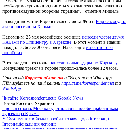
"Вместе мы можем остановить жестокие атаки России. Нам
необходимо срочно продвинуться к комплексному решению
противовоздушной обороны Украины", - отметил Мишель.
Глава дипломатии Европейского Союза Жозеп
Боррель осудил
атаки россиян на Харьков
Напомним, 25 мая российские военные
нанесли удары двумя
КАБами по Эпицентру в Харькове
. В этот момент в здании
находилjсь более 200 человек. На сегодня
известно о 16
погибших
.
В тот же день россияне
нанесли новые удары по Харькову
.
Воздушная тревога в городе продолжалась более 12 часов.
Новини від
Корреспондент.net
в Telegram та WhatsApp.
Підписуйтесь на наші канали
https://t.me/korrespondentnet
та
WhatsApp
Читайте Korrespondent.net в Google News
Война России с Украиной
Провал сезона: Москва будет платить пособия работникам
турсектора Крыма
У Сухопутних військах зробили заяву щодо інтеграції
Інтернаціональних легіонів