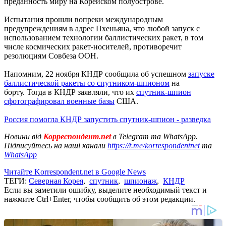
преданность миру на Корейском полуострове.
Испытания прошли вопреки международным
предупреждениям в адрес Пхеньяна, что любой запуск с
использованием технологии баллистических ракет, в том
числе космических ракет-носителей, противоречит
резолюциям Совбеза ООН.
Напомним, 22 ноября КНДР сообщила об успешном
запуске
баллистической ракеты со спутником-шпионом
на
борту. Тогда в КНДР заявляли, что их
спутник-шпион
сфотографировал военные базы
США.
Россия помогла КНДР запустить спутник-шпион - разведка
Новини від
Корреспондент.net
в Telegram та WhatsApp.
Підписуйтесь на наші канали
https://t.me/korrespondentnet
та
WhatsApp
Читайте Korrespondent.net в Google News
ТЕГИ:
Северная Корея
,
спутник
,
шпионаж
,
КНДР
Если вы заметили ошибку, выделите необходимый текст и
нажмите Ctrl+Enter, чтобы сообщить об этом редакции.