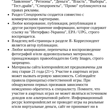
"Заявление", "Регионы", "Деньги", "Власть", "Выборы",
"Тест-драйв", "Спецпроекты", "Промо" публикуются на
правах рекламы.
Раздел Спецпроекты создается совместно с
коммерческими партнерами.
Любое копирование, публикация, републикация и
другое распространение информации, которое содержит
ссылку на "Интерфакс-Украина", EPA / UPG, строго
воспрещается.
Владелец веб-страницы в разделе Я- Корреспондент
является автор публикации.
Любое копирование, перепечатка и воспроизведение
фотографий и/или аудиовизуальных материалов,
принадлежащих правообладателю Getty Images, строго
запрещено.
Материалы сайта korrespondent.net предназначены для
лиц старше 21 года (21+). Участие в азартных играх
может вызвать игровую зависимость. Соблюдайте
правила (принципы) ответственной игры. При
обнаружении первых признаков зависимости
немедленно обратитесь к специалисту. Помните, что
участие в азартных играх не может являться источником
доходов или альтернативой работе. Информационный
ресурс korrespondent.net не проводит игры на реальные
и/или виртуальные деньги, сайт не принимает ни в