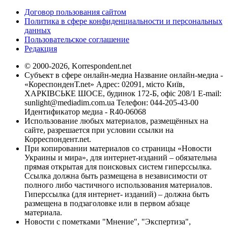
Договор пользования сайтом
Политика в сфере конфиденциальности и персональных
данных
Пользовательское соглашение
Редакция
© 2000-2026, Korrespondent.net
Субъект в сфере онлайн-медиа Название онлайн-медиа -
«КореспонденТ.net» Адрес: 02091, місто Київ,
ХАРКІВСЬКЕ ШОСЕ, будинок 172-Б, офіс 208/1 E-mail:
sunlight@mediadim.com.ua
Телефон: 044-205-43-00
Идентификатор медиа - R40-06068
Использование любых материалов, размещённых на
сайте, разрешается при условии ссылки на
Корреспондент.net.
При копировании материалов со страницы «Новости
Украины и мира», для интернет-изданий – обязательна
прямая открытая для поисковых систем гиперссылка.
Ссылка должна быть размещена в независимости от
полного либо частичного использования материалов.
Гиперссылка (для интернет- изданий) – должна быть
размещена в подзаголовке или в первом абзаце
материала.
Новости с пометками "Мнение", "Экспертиза",