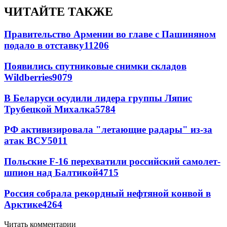
ЧИТАЙТЕ ТАКЖЕ
Правительство Армении во главе с Пашиняном
подало в отставку
11206
Появились спутниковые снимки складов
Wildberries
9079
В Беларуси осудили лидера группы Ляпис
Трубецкой Михалка
5784
РФ активизировала "летающие радары" из-за
атак ВСУ
5011
Польские F-16 перехватили российский самолет-
шпион над Балтикой
4715
Россия собрала рекордный нефтяной конвой в
Арктике
4264
Читать комментарии