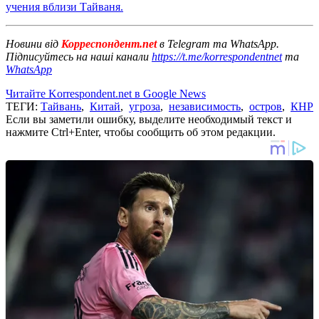
учения вблизи Тайваня.
Новини від
Корреспондент.net
в Telegram та WhatsApp.
Підписуйтесь на наші канали
https://t.me/korrespondentnet
та
WhatsApp
Читайте Korrespondent.net в Google News
ТЕГИ:
Тайвань
,
Китай
,
угроза
,
независимость
,
остров
,
КНР
Если вы заметили ошибку, выделите необходимый текст и
нажмите Ctrl+Enter, чтобы сообщить об этом редакции.