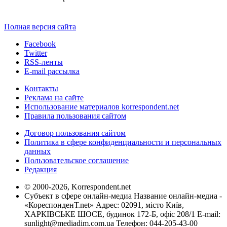
Полная версия сайта
Facebook
Twitter
RSS-ленты
E-mail рассылка
Контакты
Реклама на сайте
Использование материалов korrespondent.net
Правила пользования сайтом
Договор пользования сайтом
Политика в сфере конфиденциальности и персональных
данных
Пользовательское соглашение
Редакция
© 2000-2026, Korrespondent.net
Субъект в сфере онлайн-медиа Название онлайн-медиа -
«КореспонденТ.net» Адрес: 02091, місто Київ,
ХАРКІВСЬКЕ ШОСЕ, будинок 172-Б, офіс 208/1 E-mail:
sunlight@mediadim.com.ua
Телефон: 044-205-43-00