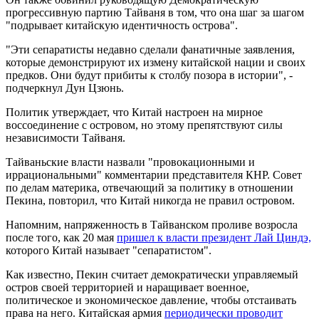
прогрессивную партию Тайваня в том, что она шаг за шагом
"подрывает китайскую идентичность острова".
"Эти сепаратисты недавно сделали фанатичные заявления,
которые демонстрируют их измену китайской нации и своих
предков. Они будут прибиты к столбу позора в истории", -
подчеркнул Дун Цзюнь.
Политик утверждает, что Китай настроен на мирное
воссоединение с островом, но этому препятствуют силы
независимости Тайваня.
Тайваньские власти назвали "провокационными и
иррациональными" комментарии представителя КНР. Совет
по делам материка, отвечающий за политику в отношении
Пекина, повторил, что Китай никогда не правил островом.
Напомним, напряженность в Тайванском проливе возросла
после того, как 20 мая
пришел к власти президент Лай Циндэ,
которого Китай называет "сепаратистом".
Как известно, Пекин считает демократически управляемый
остров своей территорией и наращивает военное,
политическое и экономическое давление, чтобы отстаивать
права на него. Китайская армия
периодически проводит