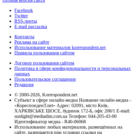
Полная версия сайта
Facebook
Twitter
RSS-ленты
E-mail рассылка
Контакты
Реклама на сайте
Использование материалов korrespondent.net
Правила пользования сайтом
Договор пользования сайтом
Политика в сфере конфиденциальности и персональных
данных
Пользовательское соглашение
Редакция
© 2000-2026, Korrespondent.net
Субъект в сфере онлайн-медиа Название онлайн-медиа -
«КореспонденТ.net» Адрес: 02091, місто Київ,
ХАРКІВСЬКЕ ШОСЕ, будинок 172-Б, офіс 208/1 E-mail:
sunlight@mediadim.com.ua
Телефон: 044-205-43-00
Идентификатор медиа - R40-06068
Использование любых материалов, размещённых на
сайте, разрешается при условии ссылки на