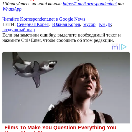
Підписуйтесь на наші канали
https://t.me/korrespondentnet
та
WhatsApp
Читайте Korrespondent.net в Google News
ТЕГИ:
Северная Корея
,
Южная Корея
,
мусор
,
КНДР
,
воздушный шар
Если вы заметили ошибку, выделите необходимый текст и
нажмите Ctrl+Enter, чтобы сообщить об этом редакции.