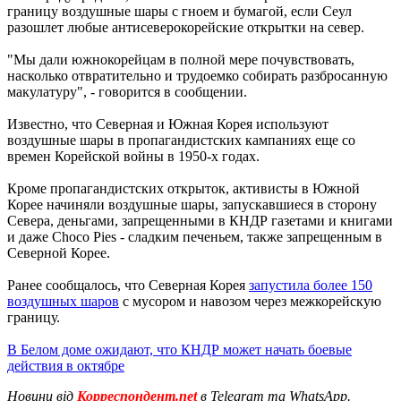
границу воздушные шары с гноем и бумагой, если Сеул
разошлет любые антисеверокорейские открытки на север.
"Мы дали южнокорейцам в полной мере почувствовать,
насколько отвратительно и трудоемко собирать разбросанную
макулатуру", - говорится в сообщении.
Известно, что Северная и Южная Корея используют
воздушные шары в пропагандистских кампаниях еще со
времен Корейской войны в 1950-х годах.
Кроме пропагандистских открыток, активисты в Южной
Корее начиняли воздушные шары, запускавшиеся в сторону
Севера, деньгами, запрещенными в КНДР газетами и книгами
и даже Choco Pies - сладким печеньем, также запрещенным в
Северной Корее.
Ранее сообщалось, что Северная Корея
запустила более 150
воздушных шаров
с мусором и навозом через межкорейскую
границу.
В Белом доме ожидают, что КНДР может начать боевые
действия в октябре
Новини від
Корреспондент.net
в Telegram та WhatsApp.